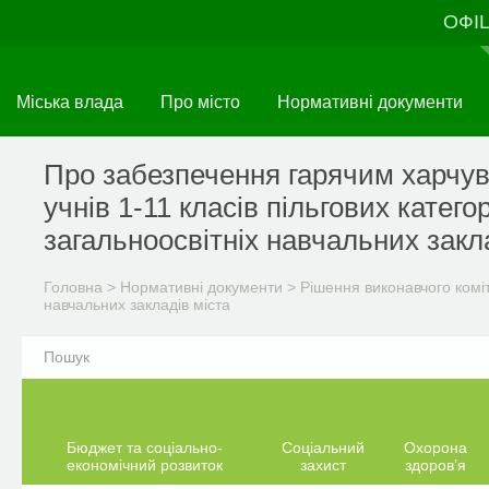
Перейти
ОФІ
до
основного
матеріалу
Міська влада
Про місто
Нормативні документи
Про забезпечення гарячим харчу
учнів 1-11 класів пільгових катего
загальноосвітніх навчальних закл
Головна
>
Нормативні документи
>
Рішення виконавчого комі
навчальних закладів міста
Бюджет та соціально-
Соціальний
Охорона
економічний розвиток
захист
здоров’я