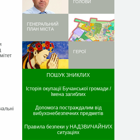
ГОЛОВИ
ГЕНЕРАЛЬНИЙ
ПЛАН МІСТА
и
д
ГЕРОЇ
омітет
ПОШУК ЗНИКЛИХ
Історія окупації Бучанської громади /
Імена загиблих
Допомога постраждалим від
чальні
вибухонебезпечних предметів
Правила безпеки у НАДЗВИЧАЙНИХ
ситуаціях