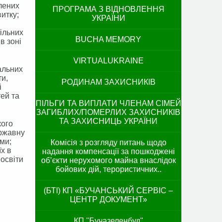
лених
ПРОГРАМА З ВІДНОВЛЕННЯ
витку;
УКРАЇНИ
кільних
BUCHA MEMORY
в зоні
VIRTUALUKRAINE
альних
ти,
РОДИНАМ ЗАХИСНИКІВ
і
ей та
ПІЛЬГИ ТА ВИПЛАТИ ЧЛЕНАМ СІМЕЙ
ЗАГИБЛИХ/ПОМЕРЛИХ ЗАХИСНИКІВ
ТА ЗАХИСНИЦЬ УКРАЇНИ
кого
ержавну
ми;
Комісія з розгляду питань щодо
їх в
надання компенсації за пошкоджені
 освіти
об’єкти нерухомого майна внаслідок
бойових дій, терористичних..
(БТІ) КП «БУЧАНСЬКИЙ СЕРВІС –
ЦЕНТР ДОКУМЕНТ»
КП "Бучазеленбуд"