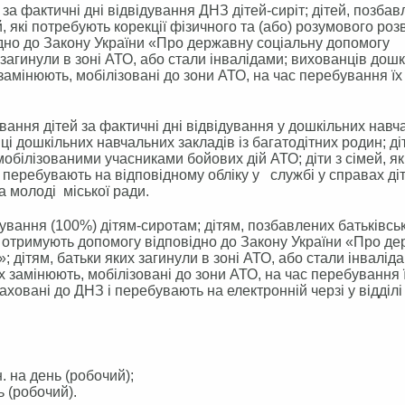
фактичні дні відвідування ДНЗ дітей-сиріт; дітей, позбав
ей, які потребують корекції фізичного та (або) розумового роз
відно до Закону України «Про державну соціальну допомогу
 загинули в зоні АТО, або стали інвалідами; вихованців дош
 замінюють, мобілізовані до зони АТО, на час перебування їх 
ання дітей за фактичні дні відвідування у дошкільних навч
і дошкільних навчальних закладів із багатодітних родин; ді
мобілізованими учасниками бойових дій АТО; діти з сімей, як
перебувають на відповідному обліку у службі у справах діт
та молоді міської ради.
вання (100%) дітям-сиротам; дітям, позбавлених батьківсь
які отримують допомогу відповідно до Закону України «Про д
 дітям, батьки яких загинули в зоні АТО, або стали інваліда
їх замінюють, мобілізовані до зони АТО, на час перебування 
раховані до ДНЗ і перебувають на електронній черзі у відділі
н. на день (робочий);
нь (робочий).