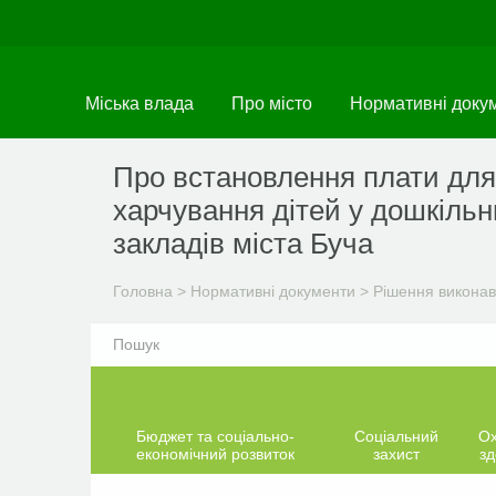
Перейти
до
основного
матеріалу
Міська влада
Про місто
Нормативні доку
Про встановлення плати для 
харчування дітей у дошкіль
закладів міста Буча
Головна
>
Нормативні документи
>
Рішення виконав
Бюджет та соціально-
Соціальний
О
економічний розвиток
захист
зд