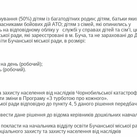
ання (50%) дітям із багатодітних родин; дітям, батьки яки
асниками бойових дій АТО; дітям з сімей, які опинились у
а відповідному обліку у службі у справах дітей та сім’ї, ц
ської ради, які зареєстровані в м. Буча, та не зараховані до 
іти Бучанської міської ради, в розмірі:
. на день (робочий);
нь (робочий).
 захисту населення від наслідків Чорнобильської катастро
сти зміни в Програму «З турботою про кожного».
ї ради відповідно до пункту 4, 5 даного рішення передбач
овести дане рішення до відома керівників дошкільних навча
класти на начальника відділу освіти Бучанської міської р
ціального захисту та захисту населення від наслідків