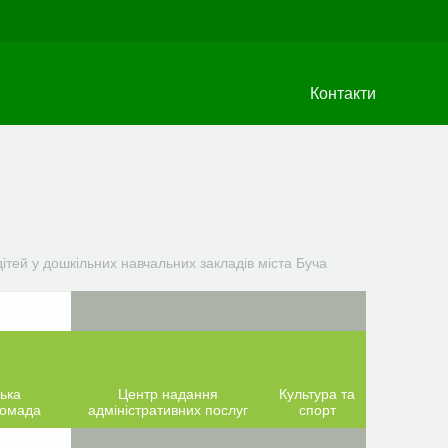
Контакти
ітей у дошкільних навчальних закладів міста Буча
ька
Центр надання
Культура та
ромада
адміністративних послуг
спорт