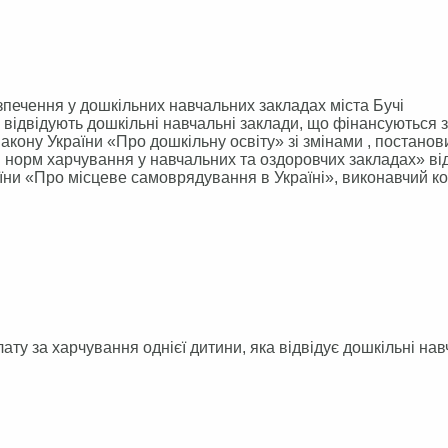
печення у дошкільних навчальних закладах міста Бучі
 відвідують дошкільні навчальні заклади, що фінансуються з
 Закону України «Про дошкільну освіту» зі змінами , постанов
я норм харчування у навчальних та оздоровчих закладах» ві
ни «Про місцеве самоврядування в Україні», виконавчий к
ту за харчування однієї дитини, яка відвідує дошкільні нав