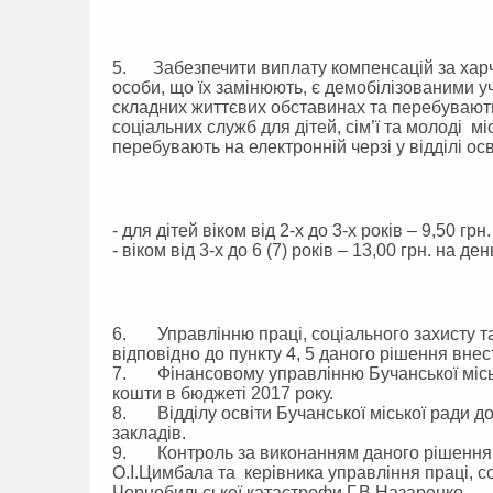
5. Забезпечити виплату компенсацій за харчув
особи, що їх замінюють, є демобілізованими уч
складних життєвих обставинах та перебувають н
соціальних служб для дітей, сім’ї та молоді мі
перебувають на електронній черзі у відділі осв
- для дітей віком від 2-х до 3-х років – 9,50 грн
- віком від 3-х до 6 (7) років – 13,00 грн. на де
6. Управлінню праці, соціального захисту та
відповідно до пункту 4, 5 даного рішення вне
7. Фінансовому управлінню Бучанської місько
кошти в бюджеті 2017 року.
8. Відділу освіти Бучанської міської ради д
закладів.
9. Контроль за виконанням даного рішення по
О.І.Цимбала та керівника управління праці, со
Чорнобильської катастрофи Г.В.Назаренко.