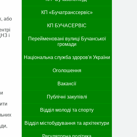
КП «Бучатранссервіс»
х, або
КП БУЧАСЕРВІС
ентрі
ДНЗ і
Перейменовані вулиці Бучанської
громади
Національна служба здоров'я України
Оголошення
Вакансії
фи
Публічні закупівлі
ити
Відділ молоді та спорту
льних
Відділ містобудування та архітектури
ади,
Регуляторна політика