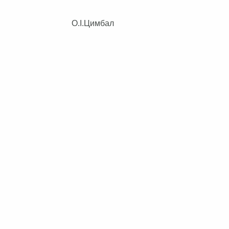
іти О.І.Цимбал