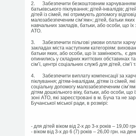
2. Забезпечити безкоштовним харчуванням за 
батьківського піклування; дітей-інвалідів; діт
дітей із сімей, які отримують допомогу відпо
малозабезпеченим сім’ям»; дітей, батьки яких
навчальних закладів, батьки, або особи, що їх
АТО.
3. Забезпечити пільгові умови оплати харчув
закладах міста наступним категоріям: вихованц
батьки яких, або особи, що їх замінюють, є де
опинились у складних життєвих обставинах та 
сім’ї, центрі соціальних служб для дітей, сім’ї 
4. Забезпечити виплату компенсації за харчу
піклування; дітям-інвалідам, дітям із сімей, 
соціальну допомогу малозабезпеченим сім’ям»;
дітям дошкільного віку, батьки, або особи, що 
зоні АТО, які зареєстровані в м. Буча та не за
Бучанської міської ради, в розмірі:
- для дітей віком від 2-х до 3-х років – 19,00 гр
- віком від 3-х до 6 (7) років – 26,00 грн. на де