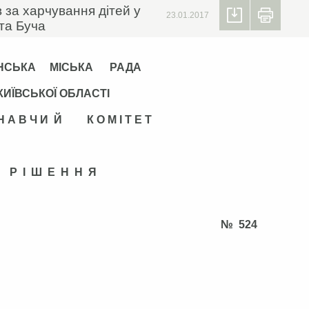
 за харчування дітей у
23.01.2017
та Буча
НСЬКА МІСЬКА РАДА
КИЇВСЬКОЇ ОБЛАСТІ
 Н А В Ч И Й К О М І Т Е Т
Р І Ш Е Н Н Я
дня 2016 року № 524