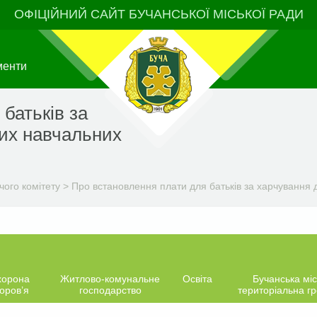
ОФІЦІЙНИЙ САЙТ БУЧАНСЬКОЇ МІСЬКОЇ РАДИ
менти
батьків за
них навчальних
чого комітету
>
Про встановлення плати для батьків за харчування д
хорона
Житлово-комунальне
Освіта
Бучанська міс
оров’я
господарство
територіальна г