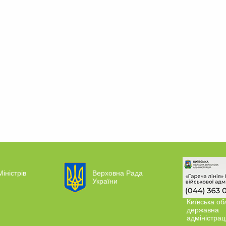
Міністрів
Верховна Рада
України
Київська об
державна
адміністрац