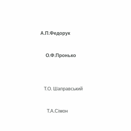
А.П.Федорук
вами О.Ф.Пронько
ілом Т.О. Шаправський
авління Т.А.Сімон