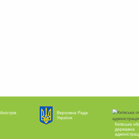
Міністрів
Верховна Рада
України
Київська об
державна
адміністрац