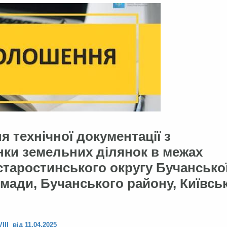
 технічної документації з
нки земельних ділянок в межах
старостинського округу Бучансько
омади, Бучанського району, Київсь
VIII від 11.04.2025