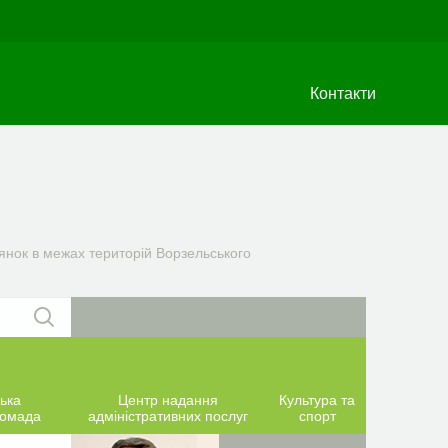
Контакти
лянок в межах територій Ворзельського
ька
Центр надання
Культура та
ромада
адміністративних послуг
спорт