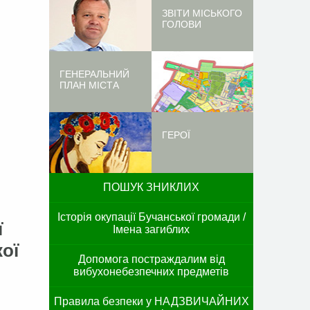
ЗВІТИ МІСЬКОГО
ГОЛОВИ
ГЕНЕРАЛЬНИЙ
ПЛАН МІСТА
ГЕРОЇ
ПОШУК ЗНИКЛИХ
Історія окупації Бучанської громади /
ї
Імена загиблих
кої
Допомога постраждалим від
вибухонебезпечних предметів
Правила безпеки у НАДЗВИЧАЙНИХ