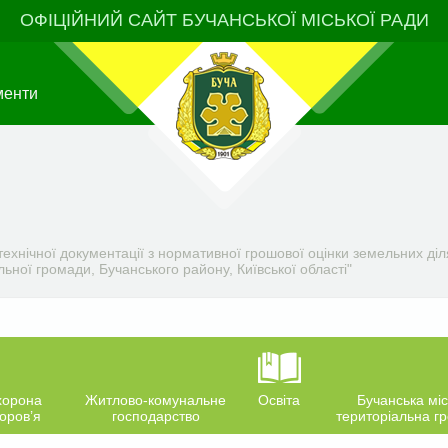
ОФІЦІЙНИЙ САЙТ БУЧАНСЬКОЇ МІСЬКОЇ РАДИ
менти
ехнічної документації з нормативної грошової оцінки земельних ді
льної громади, Бучанського району, Київської області"
хорона
Житлово-комунальне
Освіта
Бучанська міс
оров’я
господарство
територіальна г