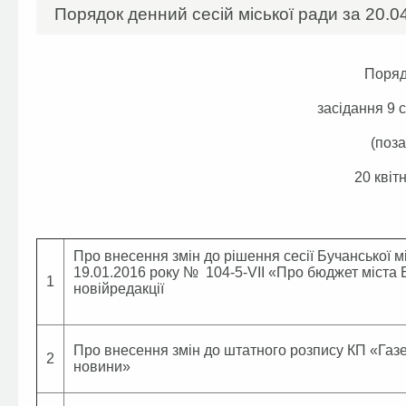
Порядок денний сесій міської ради за 20.04
Поряд
засідання 9 с
(поза
20 квіт
Про внесення змін до рішення сесії Бучанської мі
19.01.2016 року № 104-5-VІІ «Про бюджет міста 
1
новійредакції
Про внесення змін до штатного розпису КП «Газе
2
новини»