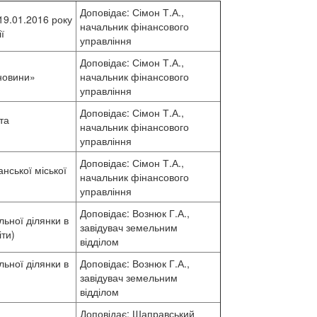
Доповідає: Сімон Т.А.,
 19.01.2016 року
начальник фінансового
ї
управління
Доповідає: Сімон Т.А.,
 новини»
начальник фінансового
управління
Доповідає: Сімон Т.А.,
та
начальник фінансового
управління
Доповідає: Сімон Т.А.,
нської міської
начальник фінансового
управління
Доповідає: Вознюк Г.А.,
ьної ділянки в
завідувач земельним
іти)
відділом
ьної ділянки в
Доповідає: Вознюк Г.А.,
завідувач земельним
відділом
Доповідає: Шаправський