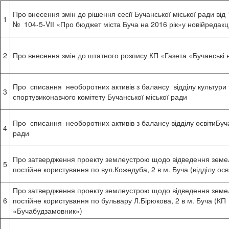
Про внесення змін до рішення сесії Бучанської міської ради від
1
№ 104-5-VІІ «Про бюджет міста Буча на 2016 рік»у новійредакці
2
Про внесення змін до штатного розпису КП «Газета «Бучанські
Про списання необоротних активів з балансу відділу культури 
3
спортувиконавчого комітету Бучанської міської ради
Про списання необоротних активів з балансу відділу освітиБуча
4
ради
Про затвердження проекту землеустрою щодо відведення земел
5
постійне користування по вул.Кожедуба, 2 в м. Буча (відділу осв
Про затвердження проекту землеустрою щодо відведення земел
6
постійне користування по бульвару Л.Бірюкова, 2 в м. Буча (КП
«Бучабудзамовник»)