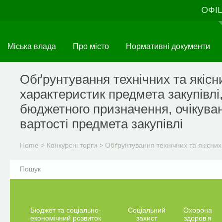
Skip
ОФІ
to
main
content
Міська влада
Про місто
Нормативні документи
Обґрунтування технічних та якісн
характеристик предмета закупівлі
бюджетного призначення, очікува
вартості предмета закупівлі
Home
>
Конкурсні торги
>
Обґрунтування технічних та якісних
Бюджет та соціально-
Соціальний
Охорона
економічний розвиток
захист
здоров’я