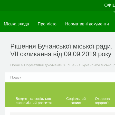
Skip
ОФІ
to
main
content
Міська влада
Про місто
Нормативні документи
Рішення Бучанської міської ради, 
VII скликання від 09.09.2019 року
Home
>
Нормативні документи
>
Рішення Бучанської міської 
Бюджет та соціально-
Соціальний
Охорона
економічний розвиток
захист
здоров’я