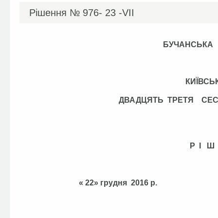
Рішення №
976- 23 -VІІ
БУЧАНСЬКА
КИЇВСЬ
ДВАДЦЯТЬ ТРЕТЯ СЕ
Р І Ш
« 22» грудня 201