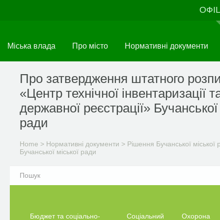
Skip
ОФІ
to
main
content
Міська влада
Про місто
Нормативні документи
Про затвердження штатного розп
«Центр технічної інвентаризації т
державної реєстрації» Бучанської 
ради
Home
>
Нормативні документи
>
Рішення Бучанської міської 
Бучанської міської ради
Бюджет та соціально-
Соціальний
Охорона