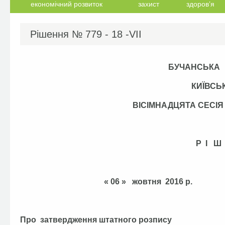
економічний розвиток
захист
здоров’я
Рішення №
779 - 18 -VІІ
БУЧАНСЬКА
КИЇВСЬ
ВІСІМНАДЦЯТА СЕС
Р І Ш
« 06 » жовтня 201
Про затвердження штатного розпису