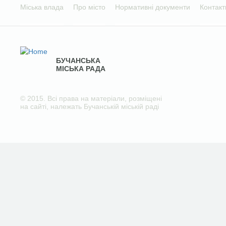
Міська влада
Про місто
Нормативні документи
Контакт
БУЧАНСЬКА
МІСЬКА РАДА
© 2015. Всі права на матеріали, розміщені
на сайті, належать Бучанській міській раді