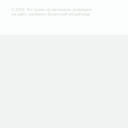
© 2015. Всі права на матеріали, розміщені
на сайті, належать Бучанській міській раді