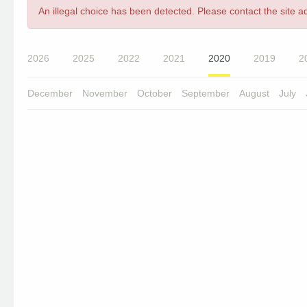
Error
An illegal choice has been detected. Please contact the site ad
message
2026
2025
2022
2021
2020
2019
2
December
November
October
September
August
July