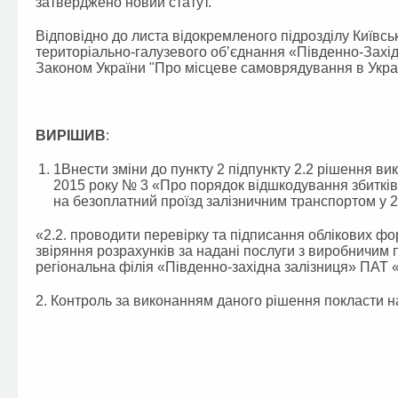
затверджено новий статут.
Відповідно до листа відокремленого підрозділу Київс
територіально-галузевого об’єднання «Південно-Захід
Законом України "Про місцеве самоврядування в Україн
ВИРІШИВ
:
1Внести зміни до пункту 2 підпункту 2.2 рішення вик
2015 року № 3 «Про порядок відшкодування збитків
на безоплатний проїзд залізничним транспортом у 20
«2.2. проводити перевірку та підписання облікових фор
звіряння розрахунків за надані послуги з виробничим 
регіональна філія «Південно-західна залізниця» ПАТ «
2. Контроль за виконанням даного рішення покласти н