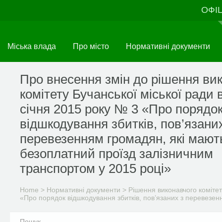
Skip
ОФІ
to
main
content
Міська влада
Про місто
Нормативні документи
Про внесення змін до рішення ви
комітету Бучанської міської ради в
січня 2015 року № 3 «Про порядо
відшкодування збитків, пов’язани
перевезенням громадян, які мают
безоплатний проїзд залізничним
транспортом у 2015 році»
Home
>
Нормативні документи
>
Рішення виконавчого комітет
«Про порядок відшкодування збитків, пов’язаних з перевезен