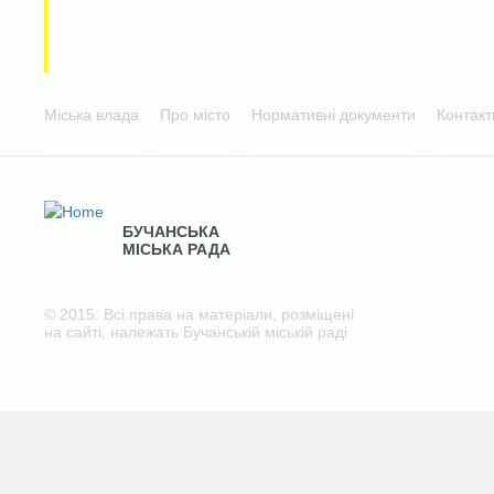
Міська влада
Про місто
Нормативні документи
Контакт
БУЧАНСЬКА
МІСЬКА РАДА
© 2015. Всі права на матеріали, розміщені
на сайті, належать Бучанській міській раді