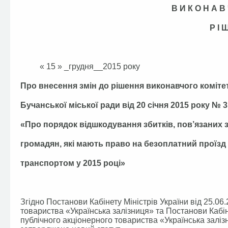
В И К О Н А В 
Р І 
« 15 » _грудня
Про внесення змін до рішення виконавчого коміте
Бучанської міської ради від 20 січня 2015 року № 3
«Про порядок відшкодування збитків, пов’язаних 
громадян, які мають право на безоплатний проїзд
транспортом у 2015 році»
Згідно Постанови Кабінету Міністрів України від 25.0
товариства «Українська залізниця» та Постанови Кабін
публічного акціонерного товариства «Українська заліз