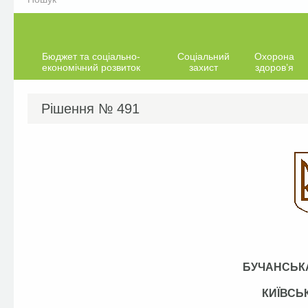
Бюджет та соціально-
Соціальний
Охорона
економічний розвиток
захист
здоров’я
Рішення №
491
БУЧАНСЬКА
КИЇВСЬ