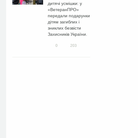
дитячі усмішки: у
«ВетеранПРО»
передали подарунки
дітям загиблих і
зниклих безвісти
Захисників України.
0
203