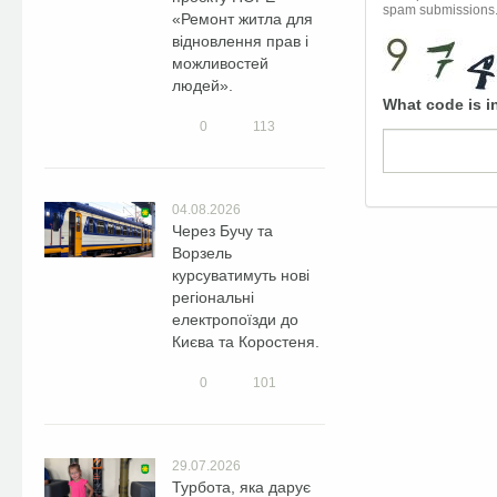
spam submissions
«Ремонт житла для
відновлення прав і
можливостей
людей».
What code is i
0
113
04.08.2026
Через Бучу та
Ворзель
курсуватимуть нові
регіональні
електропоїзди до
Києва та Коростеня.
0
101
29.07.2026
Турбота, яка дарує