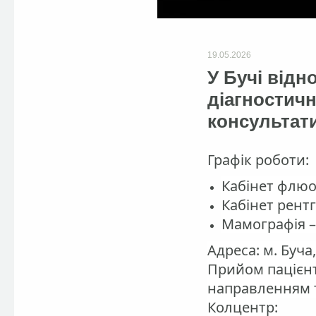
19.05.2026
У Бучі відн
діагностич
консультат
Графік роботи:
Кабінет флюор
Кабінет рентг
Мамографія – 
Адреса: м. Буча,
Прийом пацієнт
направленням т
Колцентр: