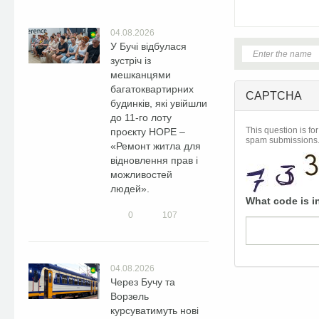
04.08.2026
У Бучі відбулася
зустріч із
мешканцями
багатоквартирних
CAPTCHA
будинків, які увійшли
до 11-го лоту
This question is fo
проєкту HOPE –
spam submissions
«Ремонт житла для
відновлення прав і
можливостей
людей».
What code is i
0
107
04.08.2026
Через Бучу та
Ворзель
курсуватимуть нові