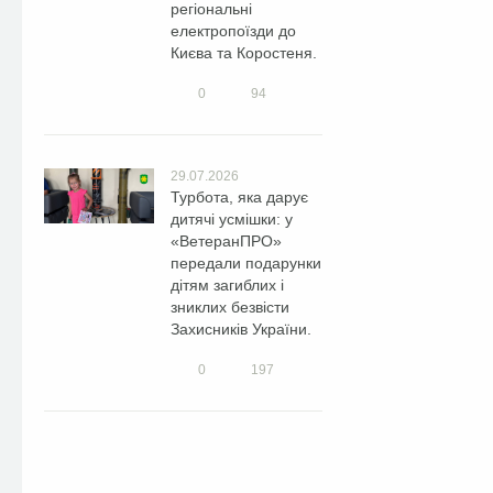
регіональні
електропоїзди до
Києва та Коростеня.
0
94
29.07.2026
Турбота, яка дарує
дитячі усмішки: у
«ВетеранПРО»
передали подарунки
дітям загиблих і
зниклих безвісти
Захисників України.
0
197