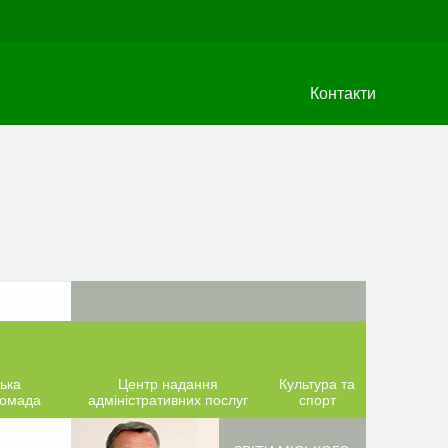
Контакти
ька
Центр надання
Культура та
ромада
адміністративних послуг
спорт