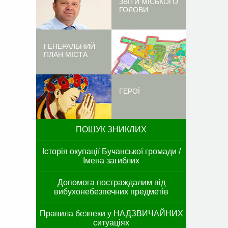
ЗВІТИ МІСЬКОГО
ГОЛОВИ
ГЕНЕРАЛЬНИЙ
ПЛАН МІСТА
ГЕРОЇ
ПОШУК ЗНИКЛИХ
Історія окупації Бучанської громади /
Імена загиблих
Допомога постраждалим від
вибухонебезпечних предметів
Правила безпеки у НАДЗВИЧАЙНИХ
ситуаціях