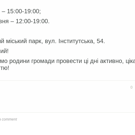
 – 15:00-19:00;
вня – 12:00-19:00.
й міський парк, вул. Інститутська, 54.
ний!
о родини громади провести ці дні активно, цік
стю!
book
Twitter
0