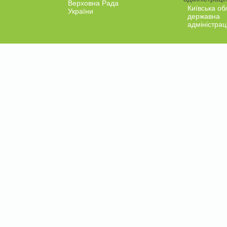
Верховна Рада
Київська об
України
державна
адміністрац