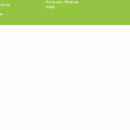
Київська обласна
ласна
рада
ія