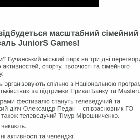
 відбудеться масштабний сімейний
аль JuniorS Games!
м’ї Бучанський міський парк на три дні перетвор
р активностей, спорту, творчості та сімейного
у.
 організовують спільно з Національною прогр
ьківства» за підтримки ПриватБанку та Masterc
рами фестивалю стануть телеведучий та
ий діяч Олександр Педан – співзасновник ГО
а також телеведучий Тімур Мірошниченко.
 чекають:
ні активності та челенджі;