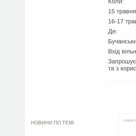
Коли:
15 травня
16-17 тра
Де:
Бучанськи
Вхід віль
Запрошуєм
та з кори
Face
НОВИНИ ПО ТЕМІ