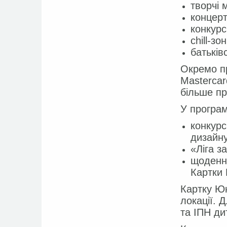
творчі 
концерт
конкурс
chill-зо
батьківс
Окремо п
Mastercar
більше пр
У програм
конкурс
дизайну
«Ліга з
щоденни
Картки 
Картку Ю
локації. 
та ІПН ди