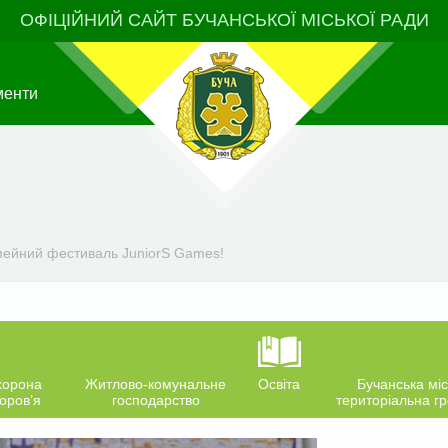
ОФІЦІЙНИЙ САЙТ БУЧАНСЬКОЇ МІСЬКОЇ РАДИ
менти
імейний фестиваль JuniorS Games!
хорона
Житлово-комунальне
Освіта
Бучанська міс
оров’я
господарство
територіальна г