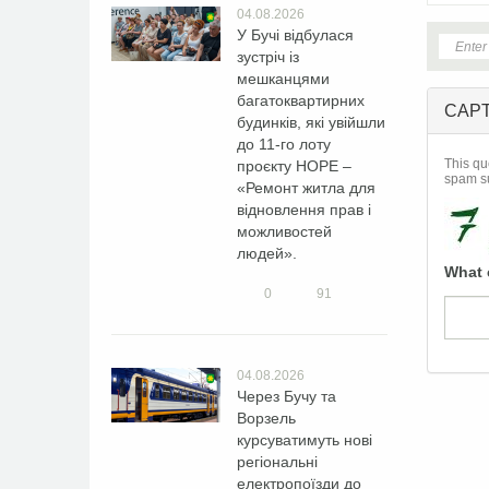
04.08.2026
У Бучі відбулася
зустріч із
мешканцями
багатоквартирних
CAP
будинків, які увійшли
до 11-го лоту
This qu
проєкту HOPE –
spam s
«Ремонт житла для
відновлення прав і
можливостей
людей».
What 
0
91
04.08.2026
Через Бучу та
Ворзель
курсуватимуть нові
регіональні
електропоїзди до