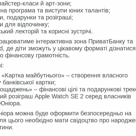
майстер-класи й арт-зони;
на програма та виступи юних талантів;
и, подарунки та розіграші;
ни для відпочинку;
ький лекторій та корисні зустрічі.
рацюватиме інтерактивна зона ПриватБанку та
d, де діти зможуть у цікавому форматі дізнатися
о фінансову грамотність.
і:
 «Картка майбутнього» – створення власного
 банківської картки;
аощаджень» – фінансові цілі та подарункові трек
й розіграш Apple Watch SE 2 серед власників
Юніора.
ніора можна буде оформити безпосередньо на
Для цього необхідно мати свідоцтво про народж
тини.