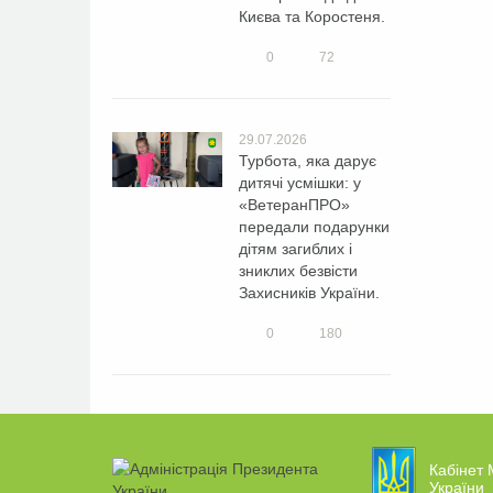
Києва та Коростеня.
0
72
29.07.2026
Турбота, яка дарує
дитячі усмішки: у
«ВетеранПРО»
передали подарунки
дітям загиблих і
зниклих безвісти
Захисників України.
0
180
Кабінет 
України