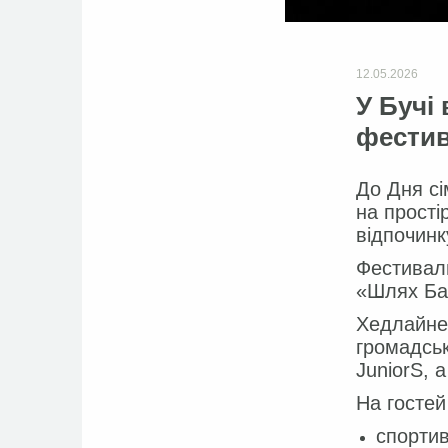
12.05.2026
У Бучі
фестив
До Дня сі
на прості
відпочинк
Фестиваль
«Шлях Бат
Хедлайне
громадськ
JuniorS, 
На гостей
спортив