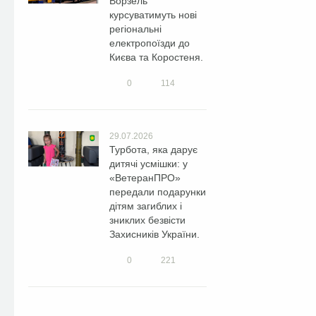
Ворзель
курсуватимуть нові
регіональні
електропоїзди до
Києва та Коростеня.
0
114
29.07.2026
Турбота, яка дарує
дитячі усмішки: у
«ВетеранПРО»
передали подарунки
дітям загиблих і
зниклих безвісти
Захисників України.
0
221