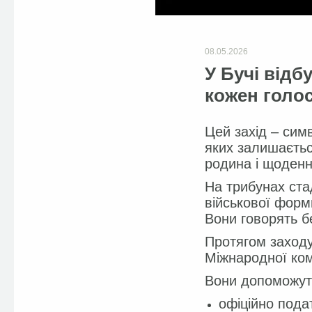
08.05.2026
У Бучі відб
кожен голос
Цей захід – симв
яких залишаєтьс
родина і щоденн
На трибунах ста
військової форми
Вони говорять б
Протягом заход
Міжнародної комі
Вони допоможут
офіційно пода