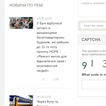
НОВИНИ ПО ТЕМІ
04.08.2026
У Бучі відбулася
зустріч із
мешканцями
багатоквартирних
CAPTCHA
будинків, які увійшли
до 11-го лоту
This question is fo
проєкту HOPE –
spam submissions
«Ремонт житла для
відновлення прав і
можливостей
людей».
What code is i
0
134
04.08.2026
Через Бучу та