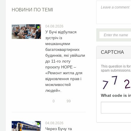
НОВИНИ ПО ТЕМІ
04.08.2026
У Бучі відбулася
зустріч із
мешканцями
багатоквартирних
CAPTCHA
будинків, які увійшли
до 11-го лоту
This question is fo
проєкту HOPE –
spam submissions
«Ремонт житла для
відновлення прав і
можливостей
людей».
What code is i
0
99
04.08.2026
Через Бучу та