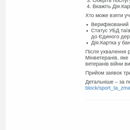
3. Оберіть послуг
4. Вкажіть Дія.Ка
Хто може взяти уч
Верифікований 
Статус УБД та/а
до Єдиного держ
Дія.Картка у ба
Після ухвалення 
Мінветеранів, яке
ветеранів війни в
Прийом заявок три
Детальніше – за 
block/sport_ta_zma
Facebook