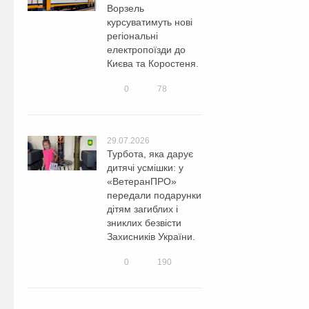
Ворзель
курсуватимуть нові
регіональні
електропоїзди до
Києва та Коростеня.
0
78
29.07.2026
Турбота, яка дарує
дитячі усмішки: у
«ВетеранПРО»
передали подарунки
дітям загиблих і
зниклих безвісти
Захисників України.
0
190