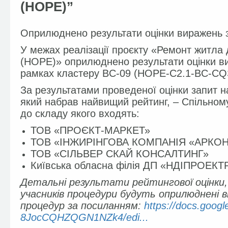
(HOPE)”
Оприлюднено результати оцінки виражень 
У межах реалізації проєкту «Ремонт житла
(HOPE)» оприлюднено результати оцінки в
рамках кластеру BC-09 (HOPE-C2.1-BC-CQ
За результатами проведеної оцінки запит н
який набрав найвищий рейтинг, – Спільн
до складу якого входять:
ТОВ «ПРОЄКТ-МАРКЕТ»
ТОВ «ІНЖИРІНГОВА КОМПАНІЯ «АРКО
ТОВ «СІЛЬВЕР СКАЙ КОНСАЛТИНГ»
Київська обласна філія ДП «НДІПРОЕ
Детальні результати рейтингової оцінки,
учасників процедури будуть оприлюднені в
процедур за посиланням:
https://docs.goo
8JocCQHZQGN1NZk4/edi...