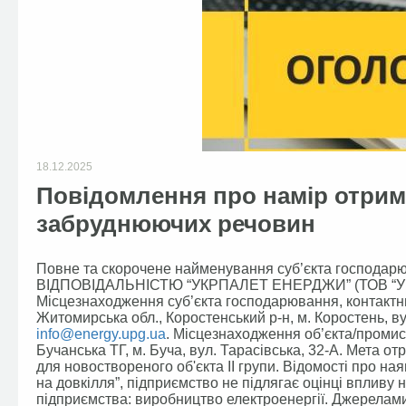
18.12.2025
Повідомлення про намір отрим
забруднюючих речовин
Повне та скорочене найменування суб’єкта госп
ВІДПОВІДАЛЬНІСТЮ “УКРПАЛЕТ ЕНЕРДЖИ” (ТОВ “УК
Місцезнаходження суб’єкта господарювання, контактн
Житомирська обл., Коростенський р-н, м. Коростень, ву
info@energy.upg.ua
. Місцезнаходження об’єкта/промисл
Бучанська ТГ, м. Буча, вул. Тарасівська, 32-А. Мета 
для новоствореного об'єкта ІІ групи. Відомості про ная
на довкілля”, підприємство не підлягає оцінці впливу 
підприємства: виробництво електроенергії. Джерелами