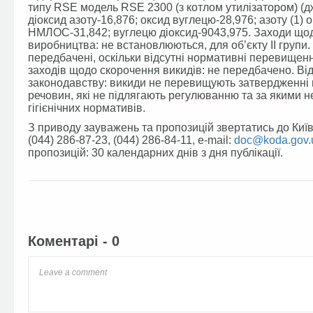
типу RSE модель RSE 2300 (з котлом утилізатором) (дж.1
діоксид азоту-16,876; оксид вуглецю-28,976; азоту (1) 
НМЛОС-31,842; вуглецю діоксид-9043,975. Заходи що
виробництва: не встановлюються, для об’єкту ІІ групи.
передбачені, оскільки відсутні нормативні перевище
заходів щодо скорочення викидів: не передбачено. Ві
законодавству: викиди не перевищують затвердженні
речовин, які не підлягають регулюванню та за якими 
гігієнічних нормативів.
З приводу зауважень та пропозицій звертатись до Київсь
(044) 286-87-23, (044) 286-84-11, e-mail:
doc@koda.gov.
пропозицій: 30 календарних днів з дня публікації.
Facebook
Twitter
Коментарі - 0