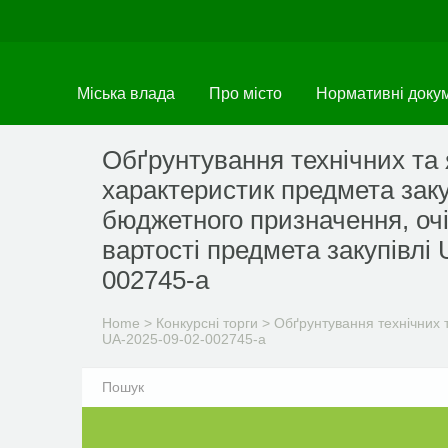
Skip
to
main
content
Міська влада
Про місто
Нормативні доку
Обґрунтування технічних та 
характеристик предмета заку
бюджетного призначення, очі
вартості предмета закупівлі
002745-a
Home
>
Конкурсні торги
>
Обґрунтування технічних т
UA-2025-09-02-002745-a