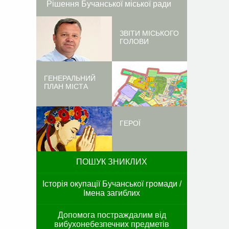
Рішення Бучанської міської ради
ЗВІТИ МІСЬКОГО
ГОЛОВИ
ГЕНЕРАЛЬНИЙ
ПЛАН МІСТА
ГЕРОЇ
ПОШУК ЗНИКЛИХ
Історія окупації Бучанської громади /
Імена загиблих
Допомога постраждалим від
вибухонебезпечних предметів