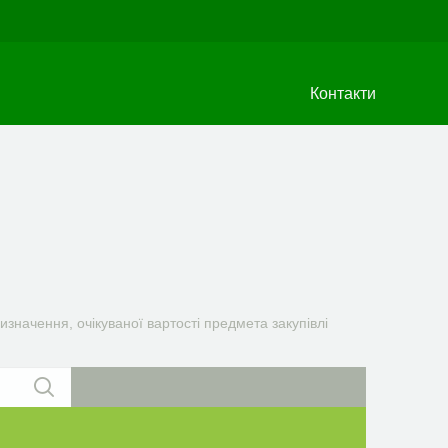
Контакти
значення, очікуваної вартості предмета закупівлі