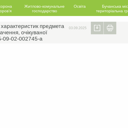
хорона
Житлово-комунальне
Освіта
Бучанська міс
оров’я
господарство
територіальна г
х характеристик предмета
03.09.2025
ачення, очікуваної
5-09-02-002745-a