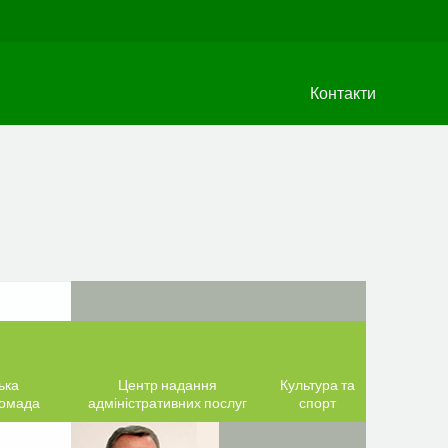
Контакти
ька
Центр надання
Культура та
ромада
адміністративних послуг
спорт