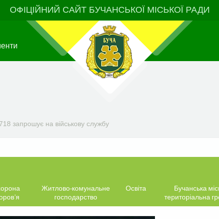
ОФІЦІЙНИЙ САЙТ БУЧАНСЬКОЇ МІСЬКОЇ РАДИ
менти
718 запрошує на військову службу
орона
Житлово-комунальне
Освіта
Бучанська міс
оров’я
господарство
територіальна г