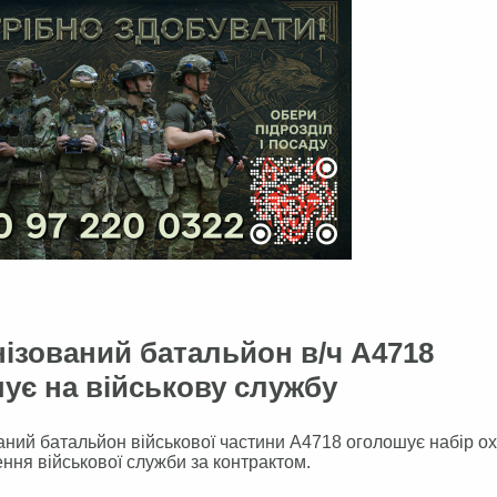
нізований батальйон в/ч А4718
ує на військову службу
аний батальйон військової частини А4718 оголошує набір о
ння військової служби за контрактом.