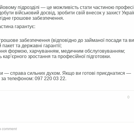
йовому підрозділі — це можливість стати частиною профес
добути військовий досвід, зробити свій внесок у захист Украї
гідне грошове забезпечення.
астина гарантує:
 грошове забезпечення (відповідно до займаної посади та ви
 пакет та державні гарантії;
ння формою, харчуванням, медичним обслуговуванням;
ь кар’єрного зростання та професійної підготовки.
ни — справа сильних духом. Якщо ви готові приєднатися —
 за телефоном: 097 220 03 22.
ook
Twitter
0