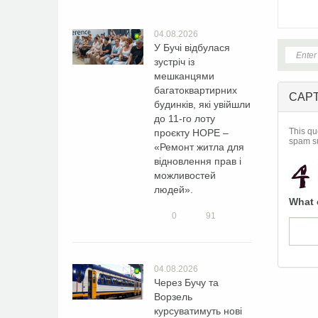
04.08.2026
У Бучі відбулася
зустріч із
мешканцями
багатоквартирних
CAP
будинків, які увійшли
до 11-го лоту
This qu
проєкту HOPE –
spam s
«Ремонт житла для
відновлення прав і
можливостей
людей».
What 
0
91
04.08.2026
Через Бучу та
Ворзель
курсуватимуть нові