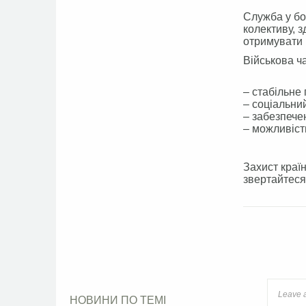
Служба у бо
колективу, з
отримувати 
Військова ч
– стабільне
– соціальний
– забезпече
– можливіст
Захист краї
звертайтеся
Faceb
НОВИНИ ПО ТЕМІ