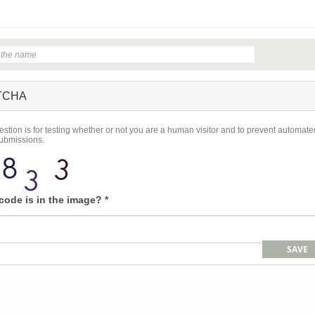
TCHA
estion is for testing whether or not you are a human visitor and to prevent automate
ubmissions.
code is in the image?
*
SAVE