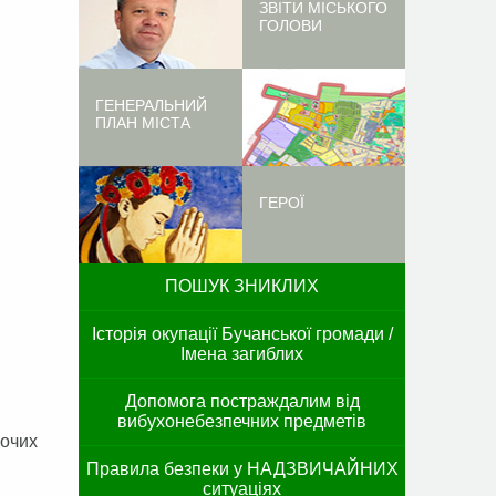
ЗВІТИ МІСЬКОГО
ГОЛОВИ
ГЕНЕРАЛЬНИЙ
ПЛАН МІСТА
ГЕРОЇ
ПОШУК ЗНИКЛИХ
Історія окупації Бучанської громади /
Імена загиблих
Допомога постраждалим від
вибухонебезпечних предметів
хочих
Правила безпеки у НАДЗВИЧАЙНИХ
ситуаціях