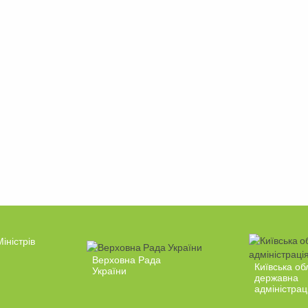
іністрів
Верховна Рада
Київська об
України
державна
адміністрац