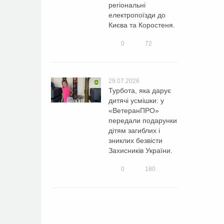
регіональні
електропоїзди до
Києва та Коростеня.
0
72
29.07.2026
Турбота, яка дарує
дитячі усмішки: у
«ВетеранПРО»
передали подарунки
дітям загиблих і
зниклих безвісти
Захисників України.
0
180