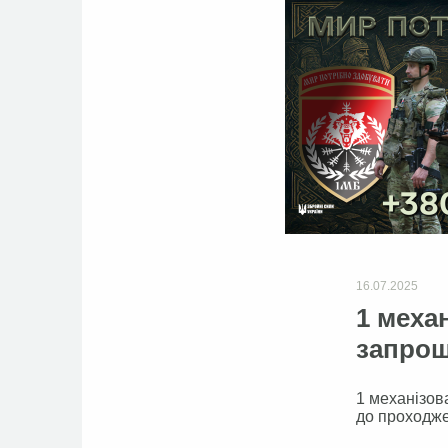
16.07.2025
1 меха
запрош
1 механізов
до проходже