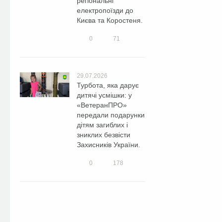
регіональні
електропоїзди до
Києва та Коростеня.
0
71
29.07.2026
Турбота, яка дарує
дитячі усмішки: у
«ВетеранПРО»
передали подарунки
дітям загиблих і
зниклих безвісти
Захисників України.
0
178