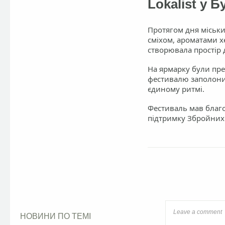
Lokalist у Б
Протягом дня міськи
сміхом, ароматами 
створювала простір д
На ярмарку були пре
фестивалю заполонив
єдиному ритмі.
Фестиваль мав благо
підтримку Збройних 
Facebook
НОВИНИ ПО ТЕМІ