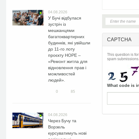
04.08.2026
У Бучі відбулася
зустріч із
мешканцями
багатоквартирних
CAPTCHA
будинків, які увійшли
до 11-го лоту
This question is fo
проєкту HOPE –
spam submissions
«Ремонт житла для
відновлення прав і
можливостей
людей».
What code is i
0
85
04.08.2026
Через Бучу та
Ворзель
курсуватимуть нові