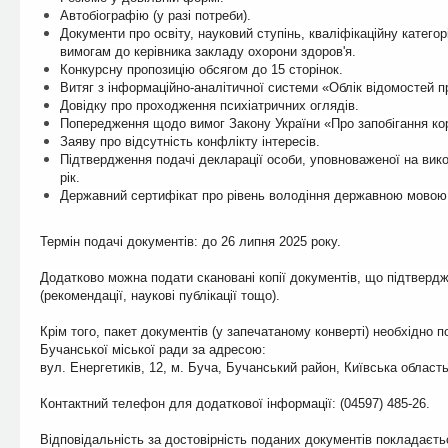
Автобіографію (у разі потреби).
Документи про освіту, науковий ступінь, кваліфікаційну категор
вимогам до керівника закладу охорони здоров'я.
Конкурсну пропозицію обсягом до 15 сторінок.
Витяг з інформаційно-аналітичної системи «Облік відомостей п
Довідку про проходження психіатричних оглядів.
Попередження щодо вимог Закону України «Про запобігання кор
Заяву про відсутність конфлікту інтересів.
Підтвердження подачі декларації особи, уповноваженої на вик
рік.
Державний сертифікат про рівень володіння державною мовою
Термін подачі документів: до 26 липня 2025 року.
Додатково можна подати скановані копії документів, що підтвердж
(рекомендації, наукові публікації тощо).
Крім того, пакет документів (у запечатаному конверті) необхідно 
Бучанської міської ради за адресою:
вул. Енергетиків, 12, м. Буча, Бучанський район, Київська область
Контактний телефон для додаткової інформації: (04597) 485-26.
Відповідальність за достовірність поданих документів покладаєть