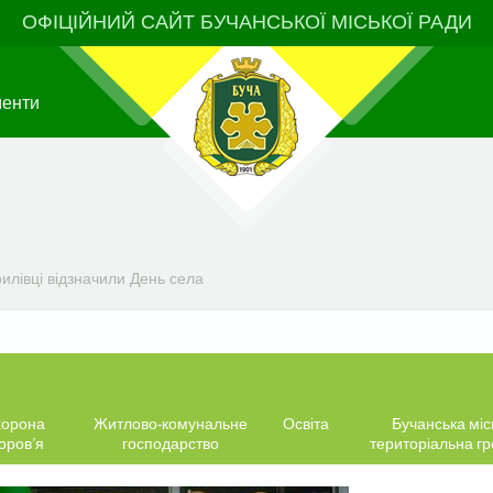
ОФІЦІЙНИЙ САЙТ БУЧАНСЬКОЇ МІСЬКОЇ РАДИ
менти
врилівці відзначили День села
орона
Житлово-комунальне
Освіта
Бучанська міс
оров’я
господарство
територіальна г