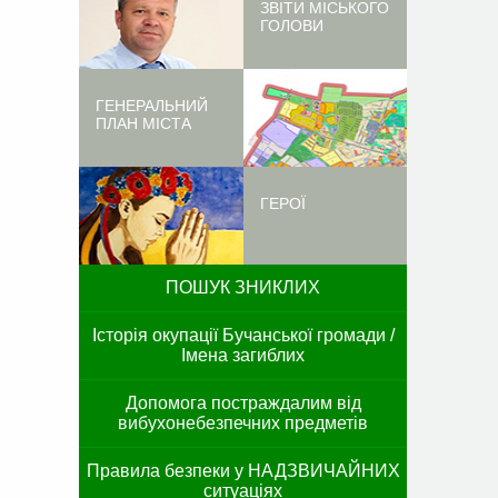
ЗВІТИ МІСЬКОГО
ГОЛОВИ
ГЕНЕРАЛЬНИЙ
ПЛАН МІСТА
ГЕРОЇ
ПОШУК ЗНИКЛИХ
Історія окупації Бучанської громади /
Імена загиблих
Допомога постраждалим від
вибухонебезпечних предметів
і
Правила безпеки у НАДЗВИЧАЙНИХ
ситуаціях