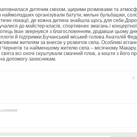
наповнилася дитячим сміхом, щирими розмовами та атмос
я наймолодших організували батути, мильні бульбашки, сол
атичні локації, де кожна дитина знайшла щось для себе.Доро
учалися до майстер-класів, спортивних змагань і концертної
 отець Іван звернувся з благословенням, додавши цьому дн
еплоти й підтримки.Бучанський міський голова Анатолій Фед
ктивним жителям за внесок у розвиток села. Особливі вітанн
’ї Чернегів та найменшому жителю села – місячному Макару
свята всі охочі скуштували смачний плов, а кошти з його п
на допомогу захисникам.
ook
Twitter
0