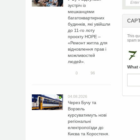
зустріч із
мешканцями
багатоквартирних
CAP
будинків, які увійшли
до 11-го лоту
This qu
проєкту HOPE –
spam s
«Ремонт житла для
відновлення прав і
можливостей
людей».
What 
0
96
04.08.2026
Через Бучу та
Ворзель
курсуватимуть нові
регіональні
електропоїзди до
Києва та Коростеня.