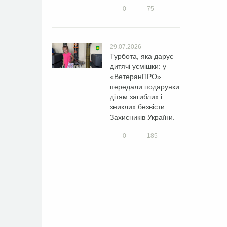
0
75
29.07.2026
Турбота, яка дарує
дитячі усмішки: у
«ВетеранПРО»
передали подарунки
дітям загиблих і
зниклих безвісти
Захисників України.
0
185