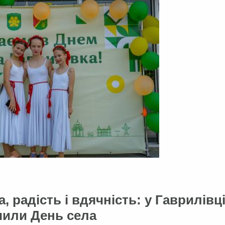
, радість і вдячність: у Гаврилівц
чили День села