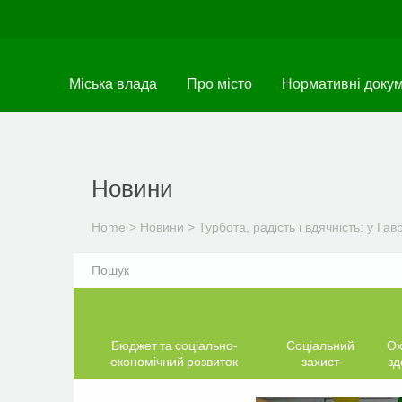
Skip
to
main
content
Міська влада
Про місто
Нормативні доку
Новини
Home
>
Новини
>
Турбота, радість і вдячність: у Га
Бюджет та соціально-
Соціальний
Ох
економічний розвиток
захист
зд