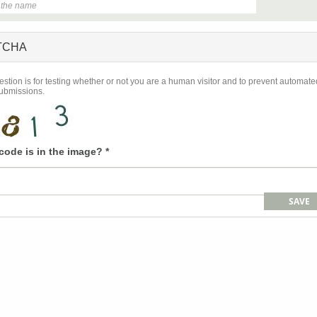
TCHA
estion is for testing whether or not you are a human visitor and to prevent automate
ubmissions.
code is in the image?
*
SAVE