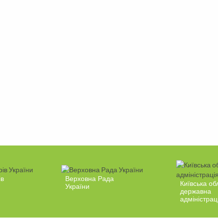
ів
Верховна Рада
Київська об
України
державна
адміністрац