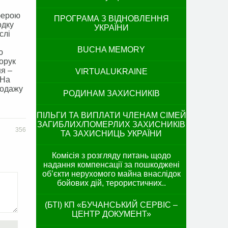
ферою
ПРОГРАМА З ВІДНОВЛЕННЯ
одку
УКРАЇНИ
слі
BUCHA MEMORY
ю
орук
я –
VIRTUALUKRAINE
.На
родажу
РОДИНАМ ЗАХИСНИКІВ
ПІЛЬГИ ТА ВИПЛАТИ ЧЛЕНАМ СІМЕЙ
ЗАГИБЛИХ/ПОМЕРЛИХ ЗАХИСНИКІВ
356
ТА ЗАХИСНИЦЬ УКРАЇНИ
Комісія з розгляду питань щодо
надання компенсації за пошкоджені
об’єкти нерухомого майна внаслідок
бойових дій, терористичних..
(БТІ) КП «БУЧАНСЬКИЙ СЕРВІС –
ЦЕНТР ДОКУМЕНТ»