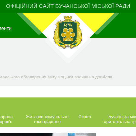
ОФІЦІЙНИЙ САЙТ БУЧАНСЬКОЇ МІСЬКОЇ РАДИ
менти
адського обговорення звіту з оцінки впливу на довкілля
хорона
Житлово-комунальне
Освіта
Бучанська міс
оров’я
господарство
територіальна г