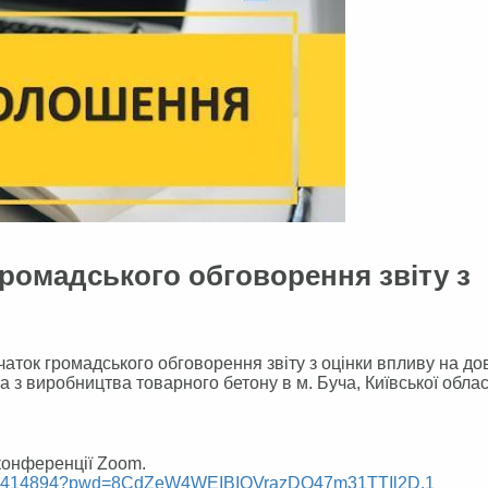
ромадського обговорення звіту з
я
к громадського обговорення звіту з оцінки впливу на до
 з виробництва товарного бетону в м. Буча, Київської облас
конференції Zoom.
7294414894?pwd=8CdZeW4WEIBIOVrazDO47m31TTIl2D.1