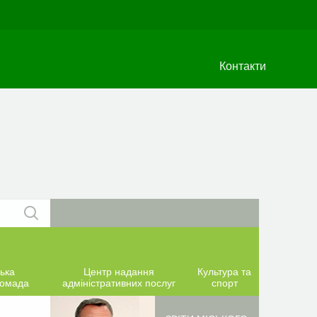
Контакти
ька
Центр надання
Культура та
ромада
адміністративних послуг
спорт