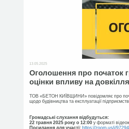
13.05.2025
Оголошення про початок г
оцінки впливу на довкілл
ТОВ «БЕТОН КИЇВЩИНИ» повідомляє про почато
щодо будівництва та експлуатації підприємства
Г
ромадські слухання відбудуться:
22 травня 2025 року о 12:00
у форматі відео
Посилання для участі:
https://zoom.us/i/9