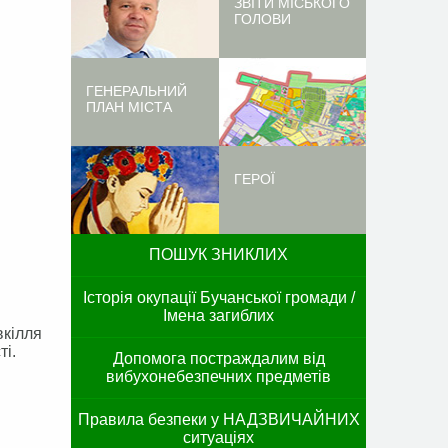
ЗВІТИ МІСЬКОГО
ГОЛОВИ
ГЕНЕРАЛЬНИЙ
ПЛАН МІСТА
ГЕРОЇ
ПОШУК ЗНИКЛИХ
Історія окупації Бучанської громади /
Імена загиблих
вкілля
ті.
Допомога постраждалим від
вибухонебезпечних предметів
Правила безпеки у НАДЗВИЧАЙНИХ
ситуаціях