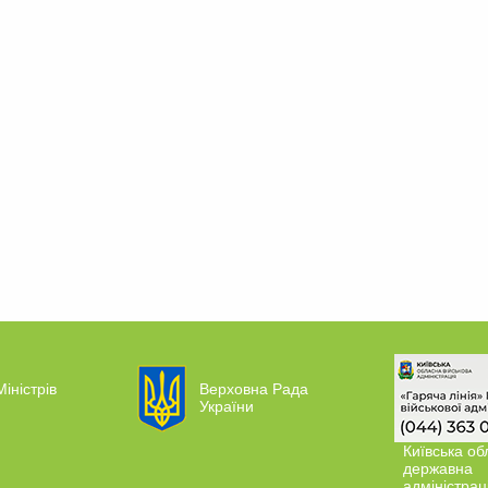
Міністрів
Верховна Рада
України
Київська об
державна
адміністрац