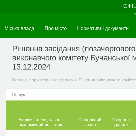
Skip
ОФІ
to
main
content
Міська влада
Про місто
Нормативні документи
Рішення засідання (позачергового
виконавчого комітету Бучанської м
13.12.2024
Home
>
Нормативні документи
>
Рішення виконавчого комітет
Бюджет та соціально-
Соціальний
Охорона
економічний розвиток
захист
здоров’я