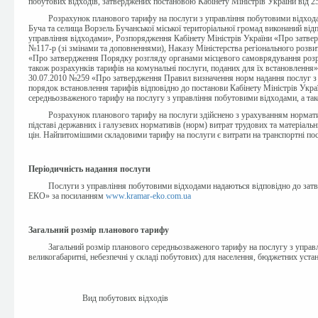
побутових відходів, затверджених постановою Кабінету Міністрів України від 2
Розрахунок планового тарифу на
послуги з управління побутовими відходам
Буча та селища Ворзель Бучанської міської територіальної громад
виконаний
відп
управління відходами»
,
Розпорядження Кабінету Міністрів України
«
Про затвер
№117-р (зі змінами та доповненнями), Наказу Міністерства регіонального розви
«
Про затвердження Порядку розгляду органами місцевого самоврядування розрах
також розрахунків тарифів на комунальні послуги, поданих для їх встановлення
»
30.07.2010 №259
«
Про затвердження Правил визначення норм надання послуг з 
порядок встановлення тарифів відповідно до постанови Кабінету Міністрів Украї
середньозваженого тарифу на послугу з управління побутовими відходами, а так
Розрахунок планового тарифу на послуги здійснено з урахуванням нормати
підставі державних і галузевих нормативів (норм) витрат трудових та матеріальни
цін.
Найпитомішими складовими тарифу на послуги є витрати на транспортні посл
Періодичність надання послуги
Послуги з управління побутовими відходами надаються відповідно до зат
ЕКО» за посиланням
www.kramar-eko.com.ua
Загальний розмір
планового тарифу
Загальний розмір планового середньозваженого тарифу на послугу з управ
великогабаритні, небезпечні у складі побутових)
для населення, бюджетних устан
Вид побутових відходів