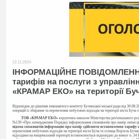
22.11.2024
ІНФОРМАЦІЙНЕ ПОВІДОМЛЕННЯ
тарифів на послуги з управлін
«КРАМАР ЕКО» на території Бу
Відповідно до
рішення виконавчого комітету Бучанської міської ради
від 30.08
операцій із збирання та перевезення побутових відходів на території міста Буча 
ТОВ «КРАМАР ЕКО»
керуючись
наказом Міністерства регіонального ро
№130 «Про затвердження Порядку інформування споживачів про намір зміни цін/
відома споживачів інформацію про намір здійснити встановлення тарифу 
перевезення побутових відходів
на території міста Буча та селища Ворзель Бучан
відходами на вищевказаній території встановлюється
відповідно до
вимог п. 34 