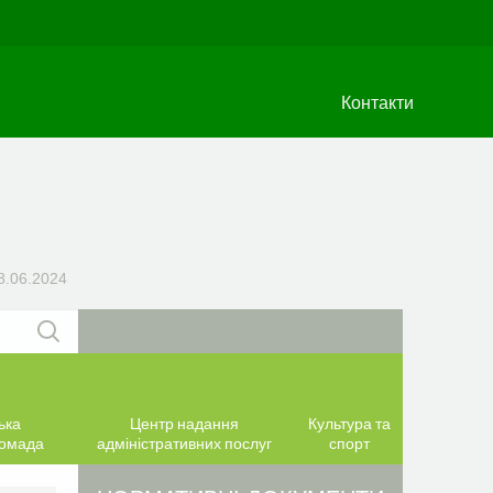
Контакти
8.06.2024
ька
Центр надання
Культура та
ромада
адміністративних послуг
спорт