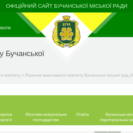
ОФІЦІЙНИЙ САЙТ БУЧАНСЬКОЇ МІСЬКОЇ РАДИ
менти
у Бучанської
о комітету
>
Рішення виконавчого комітету Бучанської міської рад 2
орона
Житлово-комунальне
Освіта
Бучанська міс
оров’я
господарство
територіальна г