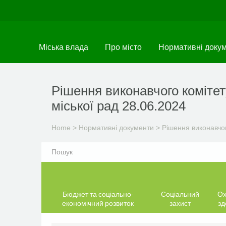
Skip
to
main
content
Міська влада
Про місто
Нормативні доку
Рішення виконавчого комітет
міської рад 28.06.2024
Home
>
Нормативні документи
>
Рішення виконавчог
Бюджет та соціально-
Соціальний
Ох
економічний розвиток
захист
зд