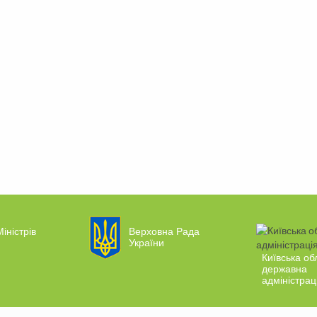
іністрів
Верховна Рада
України
Київська об
державна
адміністрац