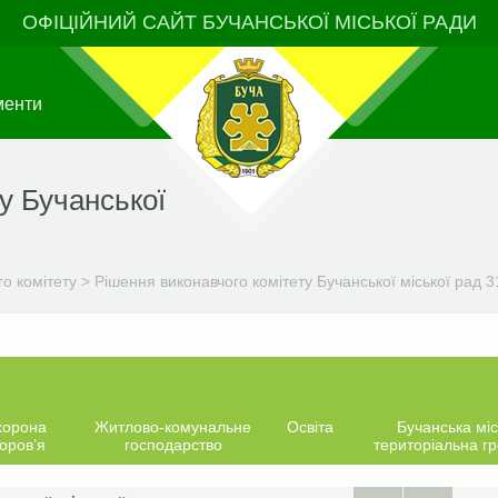
ОФІЦІЙНИЙ САЙТ БУЧАНСЬКОЇ МІСЬКОЇ РАДИ
менти
у Бучанської
о комітету
>
Рішення виконавчого комітету Бучанської міської рад 3
хорона
Житлово-комунальне
Освіта
Бучанська міс
оров’я
господарство
територіальна г