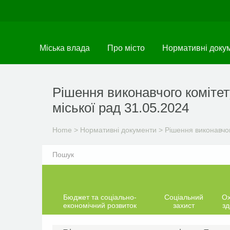
Skip
to
main
content
Міська влада
Про місто
Нормативні доку
Рішення виконавчого комітет
міської рад 31.05.2024
Home
>
Нормативні документи
>
Рішення виконавчог
Бюджет та соціально-
Соціальний
О
економічний розвиток
захист
зд