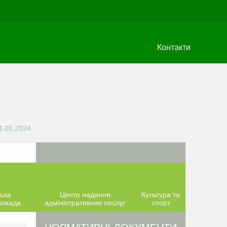
Контакти
1.05.2024
ька
Центр надання
Культура та
ромада
адміністративних послуг
спорт