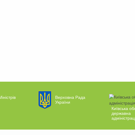
Міністрів
Верховна Рада
України
Київська об
державна
адміністрац