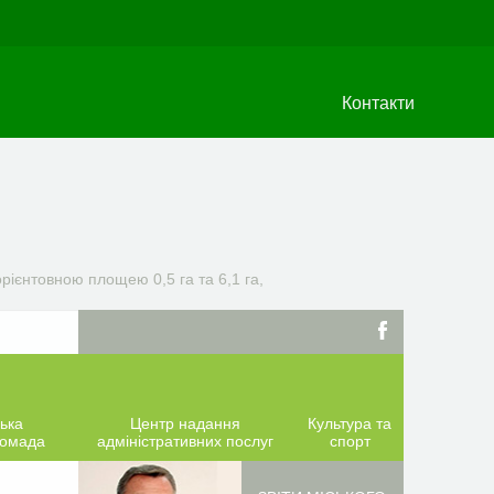
Контакти
ієнтовною площею 0,5 га та 6,1 га,
ька
Центр надання
Культура та
ромада
адміністративних послуг
спорт