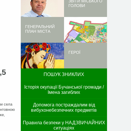
ЗВІТИ МІСЬКОГО
ГОЛОВИ
ГЕНЕРАЛЬНИЙ
ПЛАН МІСТА
ГЕРОЇ
,5
ПОШУК ЗНИКЛИХ
Історія окупації Бучанської громади /
Імена загиблих
ми села
Допомога постраждалим від
єнтовною
вибухонебезпечних предметів
ке,
Правила безпеки у НАДЗВИЧАЙНИХ
ситуаціях