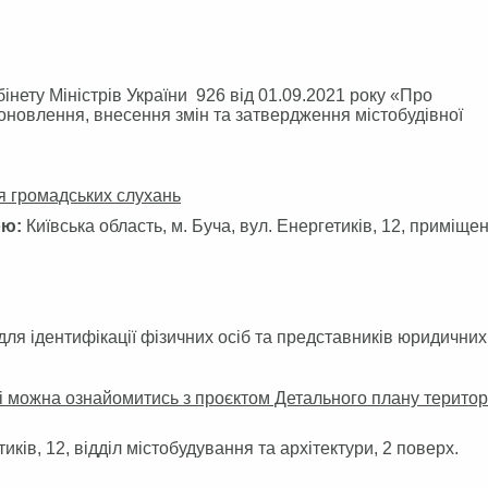
бінету Міністрів України 926 від 01.09.2021 року «Про
новлення, внесення змін та затвердження містобудівної
ня громадських слухань
ою:
Київська область, м. Буча, вул. Енергетиків, 12, приміще
я ідентифікації фізичних осіб та представників юридичних 
пі можна ознайомитись з проєктом Детального плану територі
тиків, 12, відділ містобудування та архітектури, 2 поверх.