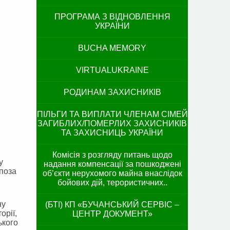
ПРОГРАМА З ВІДНОВЛЕННЯ
УКРАЇНИ
BUCHA MEMORY
VIRTUALUKRAINE
РОДИНАМ ЗАХИСНИКІВ
ПІЛЬГИ ТА ВИПЛАТИ ЧЛЕНАМ СІМЕЙ
ЗАГИБЛИХ/ПОМЕРЛИХ ЗАХИСНИКІВ
ТА ЗАХИСНИЦЬ УКРАЇНИ
Комісія з розгляду питань щодо
у
надання компенсації за пошкоджені
 поза
об’єкти нерухомого майна внаслідок
бойових дій, терористичних..
ну
(БТІ) КП «БУЧАНСЬКИЙ СЕРВІС –
орії,
ЦЕНТР ДОКУМЕНТ»
ького