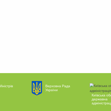
Міністрів
Верховна Рада
України
Київська об
державна
адміністрац