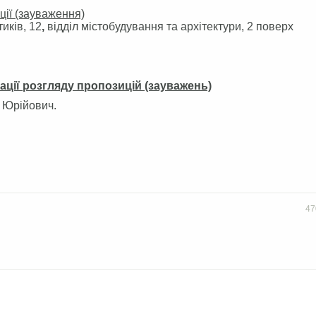
ції (зауваження)
тиків, 12
,
відділ містобудування та архітектури, 2 поверх
ації розгляду пропозицій (зауважень)
 Юрійович.
47