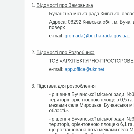
Відомості про Замовника
Бучанська міська рада Київської облас
Адреса: 08292 Київська обл., м. Буча, 
поверх
e-mail:
gromada@bucha-rada.gov.ua
..
Відомості про Розробника
ТОВ «АРХІТЕКТУРНО-ПРОСТОРОВ
e-mail:
app.office@ukr.net
П
ідстава для розроблення
- рішення Бучанської міської ради №3
території, орієнтовною площею 0,5 га
межами села Мироцьке, Бучанської міс
області».
- рішення Бучанської міської ради №3
території, орієнтовною площею 6,1 га
що розташована поза межами села Мир