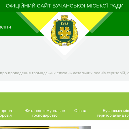
ОФІЦІЙНИЙ САЙТ БУЧАНСЬКОЇ МІСЬКОЇ РАДИ
менти
ро проведення громадських слухань детальних планів територій, ор
хорона
Житлово-комунальне
Освіта
Бучанська міс
оров’я
господарство
територіальна г