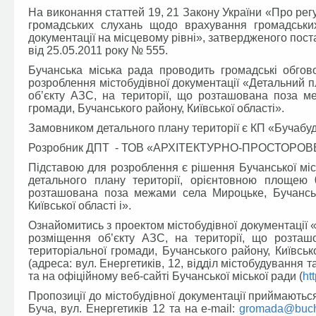
На виконання статтей 19, 21 Закону України «Про рег
громадських слухань щодо врахування громадських 
документації на місцевому рівні», затвердженого пост
від 25.05.2011 року № 555.
Бучанська міська рада проводить громадські обгов
розроблення містобудівної документації «Детальний п
об’єкту АЗС, на території, що розташована поза ме
громади, Бучанського району, Київської області».
Замовником детального плану території є КП «Бучабу
Розробник ДПТ - ТОВ «АРХІТЕКТУРНО-ПРОСТОРОВ
Підставою для розроблення є рішення Бучанської міс
детального плану території, орієнтовною площею 
розташована поза межами села Мироцьке, Бучансько
Київської області і».
Ознайомитись з проектом містобудівної документації 
розміщення об’єкту АЗС, на території, що розташ
територіальної громади, Бучанського району, Київськ
(адреса: вул. Енергетиків, 12, відділ містобудування та
та на офіційному веб-сайті Бучанської міської ради (
ht
Пропозиції до містобудівної документації приймаються
Буча, вул. Енергетиків 12 та на e-mail:
gromada@buch