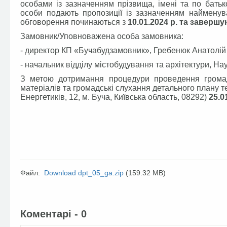
особами із зазначенням прізвища, імені та по батьк
особи подають пропозиції із зазначенням найменув
обговорення починаються з
10.01.2024 р. та завершу
Замовник/Уповноважена особа замовника:
- директор КП «Бучабудзамовник», Гребенюк Анатолій
- начальник відділу містобудування та архітектури, 
З метою дотримання процедури проведення громад
матеріалів та громадські слухання детального плану те
Енергетиків, 12, м. Буча, Київська область, 08292)
25.0
Файл:
Download dpt_05_ga.zip
(159.32 MB)
Facebook
Twitter
Коментарі - 0