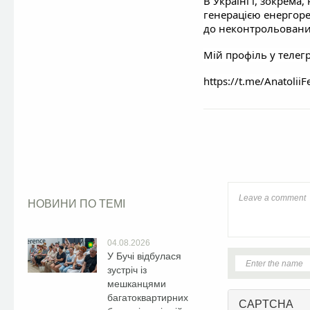
В Україні і, зокрема
генерацією енергоре
до неконтрольовани
Мій профіль у телег
https://t.me/Anatolii
Facebook
НОВИНИ ПО ТЕМІ
04.08.2026
У Бучі відбулася
зустріч із
мешканцями
багатоквартирних
CAPTCHA