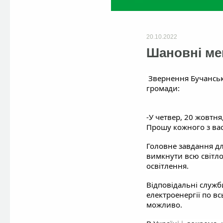
20.10.2022
Шановні ме
Звернення Бучансько
громади:
-У четвер, 20 жовтня
Прошу кожного з вас
Головне завдання дл
вимкнути всю світло
освітлення.
Відповідальні служ
електроенергії по в
можливо.