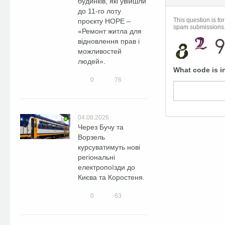
будинків, які увійшли
до 11-го лоту
This question is fo
проєкту HOPE –
spam submissions
«Ремонт житла для
відновлення прав і
можливостей
людей».
What code is i
0
76
04.08.2026
Через Бучу та
Ворзель
курсуватимуть нові
регіональні
електропоїзди до
Києва та Коростеня.
0
63