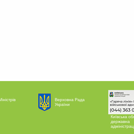
Міністрів
Верховна Рада
України
Київська об
державна
адміністрац