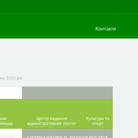
Контакти
а 2020 рік
ька
Центр надання
Культура та
ромада
адміністративних послуг
спорт