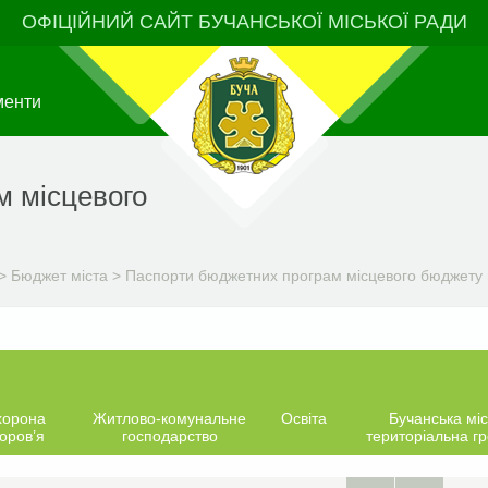
ОФІЦІЙНИЙ САЙТ БУЧАНСЬКОЇ МІСЬКОЇ РАДИ
менти
м місцевого
>
Бюджет міста
>
Паспорти бюджетних програм місцевого бюджету н
хорона
Житлово-комунальне
Освіта
Бучанська міс
оров’я
господарство
територіальна г