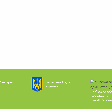
іністрів
Верховна Рада
України
Київська об
державна
адміністрац