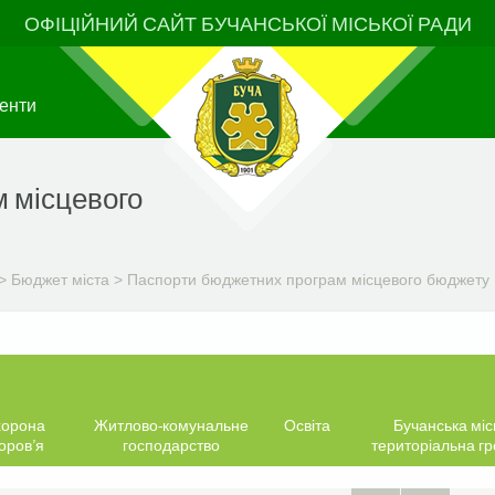
ОФІЦІЙНИЙ САЙТ БУЧАНСЬКОЇ МІСЬКОЇ РАДИ
енти
 місцевого
>
Бюджет міста
>
Паспорти бюджетних програм місцевого бюджету н
орона
Житлово-комунальне
Освіта
Бучанська міс
оров’я
господарство
територіальна г