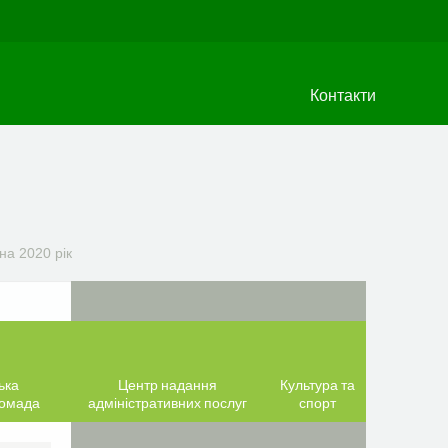
Контакти
а 2020 рік
ька
Центр надання
Культура та
ромада
адміністративних послуг
спорт