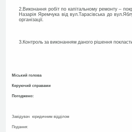
2.Виконання робіт по капітальному ремонту – пок
Назарія Яремчука від вул.Тарасівська до вул.Яблу
організації.
3.Контроль за виконанням даного рішення покласт
Міський голов
Керуючий справам
Погоджено:
Завідувач юридичним відділо
Подання: