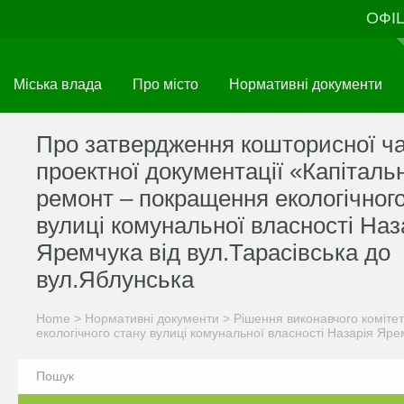
Skip
ОФІ
to
main
content
Міська влада
Про місто
Нормативні документи
Про затвердження кошторисної ч
проектної документації «Капіталь
ремонт – покращення екологічного
вулиці комунальної власності Наз
Яремчука від вул.Тарасівська до
вул.Яблунська
Home
>
Нормативні документи
>
Рішення виконавчого комітет
екологічного стану вулиці комунальної власності Назарія Яре