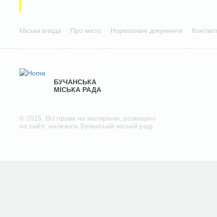
Міська влада
Про місто
Нормативні документи
Контакт
БУЧАНСЬКА
МІСЬКА РАДА
© 2015. Всі права на матеріали, розміщені
на сайті, належать Бучанській міській раді