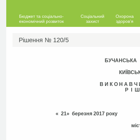
Бюджет та соціально-
Соціальний
Охорона
економічний розвиток
захист
здоров’я
Рішення №
120/5
БУЧАНСЬКА
КИЇВСЬ
В И К О Н А В 
Р І Ш
« 21» березня 2
міс