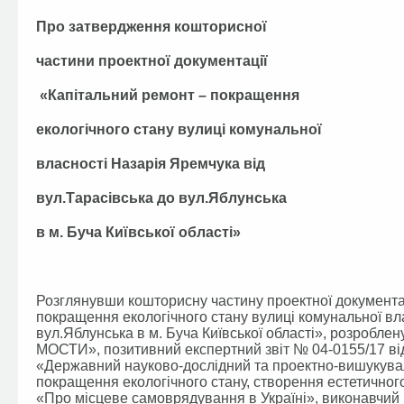
Про затвердження кошторисної
частини проектної документації
«Капітальний ремонт – покращення
екологічного стану вулиці комунальної
власності Назарія Яремчука від
вул.Тарасівська до вул.Яблунська
в м. Буча Київської області»
Розглянувши кошторисну частину проектної документа
покращення екологічного стану вулиці комунальної вл
вул.Яблунська в м. Буча Київської області», розробл
МОСТИ», позитивний експертний звіт № 04-0155/17 ві
«Державний науково-дослідний та проектно-вишуку
покращення екологічного стану, створення естетичног
«Про місцеве самоврядування в Україні», виконавчий к