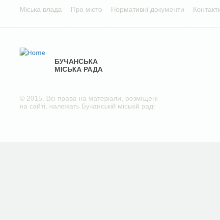
Міська влада
Про місто
Нормативні документи
Контакт
БУЧАНСЬКА
МІСЬКА РАДА
© 2015. Всі права на матеріали, розміщені
на сайті, належать Бучанській міській раді