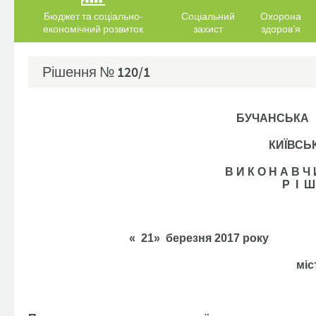
Бюджет та соціально-
Соціальний
Охорона
економічний розвиток
захист
здоров’я
Рішення №
120/1
БУЧАНСЬКА
КИЇВСЬ
В И К О Н А В 
Р І Ш
« 21» березня 
міс