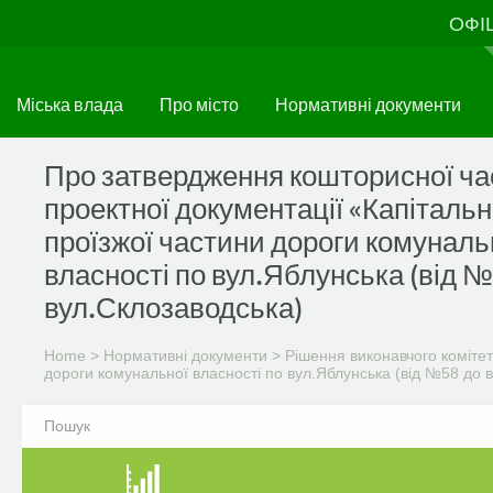
Skip
ОФІ
to
main
content
Міська влада
Про місто
Нормативні документи
Про затвердження кошторисної ч
проектної документації «Капіталь
проїзжої частини дороги комуналь
власності по вул.Яблунська (від №
вул.Склозаводська)
Home
>
Нормативні документи
>
Рішення виконавчого комітет
дороги комунальної власності по вул.Яблунська (від №58 до 