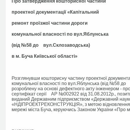
Про затвердження кошторисної частини
проектної документації «Капітальний
ремонт проїзжої частини дороги
комунальної власності по вул.Яблунська
(від №58 до вул.Склозаводська)
в м. Буча Київської області»
Розглянувши кошторисну частину проектної документац
комунальної власності по вул.Яблунська (від №58 до в
розроблену на основі дефектного акту інженером - пр
сертифікат серії АР №002922 від 31.08.2012р., позити
виданий Державним підприємством «Державний науков
«НДІПРОЕКТРЕКОНСТРУКЦІЯ», з метою відновлення т
мережі міста Буча, керуючись Законом України «Про м