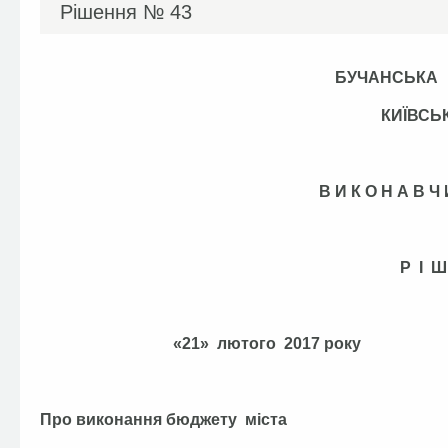
Рішення №
43
БУЧАНСЬКА
КИЇВСЬ
В И К О Н А В 
Р І Ш
«21» лютого 
Про виконання бюджету міста