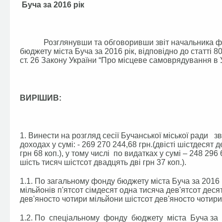
Буча за 2016 рік
Розглянувши та обговоривши звіт начальника фінан
бюджету міста Буча за 2016 рік, відповідно до статті 8
ст. 26 Закону України “Про місцеве самоврядування в Ук
ВИРІШИВ:
1. Винести на розгляд сесії Бучанської міської ради з
доходах у сумі: - 269 270 244,68 грн.(двісті шістдесят д
грн 68 коп.), у тому числі по видатках у сумі – 248 296 
шість тисяч шістсот двадцять дві грн 37 коп.).
1.1. По загальному фонду бюджету міста Буча за 2016 рі
мільйонів п'ятсот сімдесят одна тисяча дев'ятсот десять
дев'яносто чотири мільйони шістсот дев'яносто чотири т
1.2. По спеціальному фонду бюджету міста Буча за 201