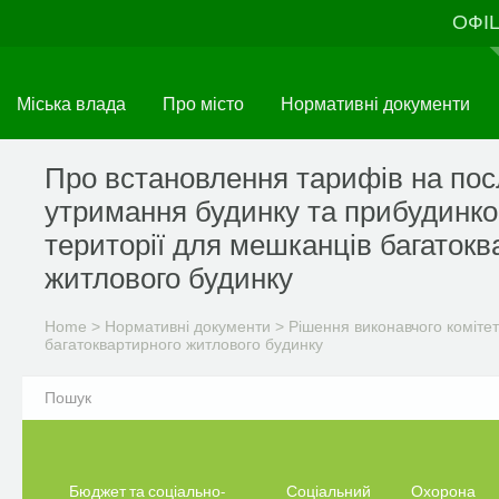
Skip
ОФІ
to
main
content
Міська влада
Про місто
Нормативні документи
Про встановлення тарифів на пос
утримання будинку та прибудинко
території для мешканців багатокв
житлового будинку
Home
>
Нормативні документи
>
Рішення виконавчого комітет
багатоквартирного житлового будинку
Бюджет та соціально-
Соціальний
Охорона