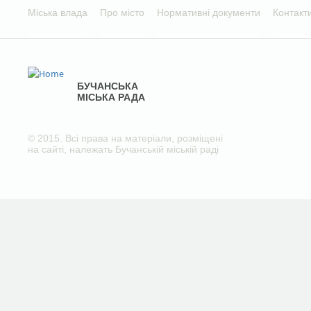
Міська влада
Про місто
Нормативні документи
Контакт
БУЧАНСЬКА
МІСЬКА РАДА
© 2015. Всі права на матеріали, розміщені
на сайті, належать Бучанській міській раді