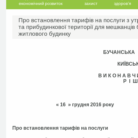
економічний розвиток
захист
здоров’я
Про встановлення тарифів на послуги з у
та прибудинкової території для мешканців
житлового будинку
БУЧАНСЬКА
КИЇВСЬ
В И К О Н А В 
Р І Ш
« 16 » грудня
Про встановлення тарифів на послуги