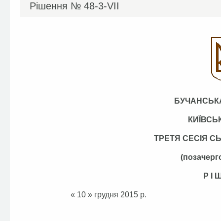
Рішення №
48-3-VІІ
БУЧАНСЬКА
КИЇВСЬ
ТРЕТЯ СЕСІЯ С
(позачерг
Р І 
« 10 » грудня 20