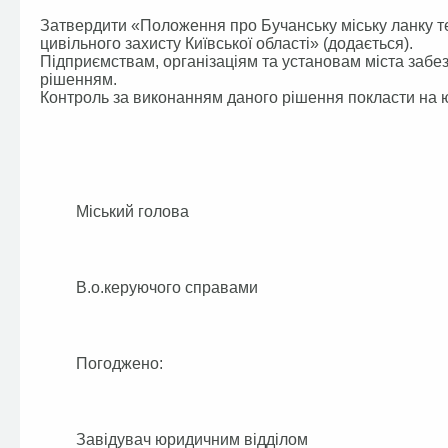
Затвердити «Положення про Бучанську міську ланку т
цивільного захисту Київської області» (додається).
Підприємствам, організаціям та установам міста заб
рішенням.
Контроль за виконанням даного рішення покласти на ю
Міський голова А.П
В.о.керуючого справами О
Погоджено:
Завідувач юридичним відділом