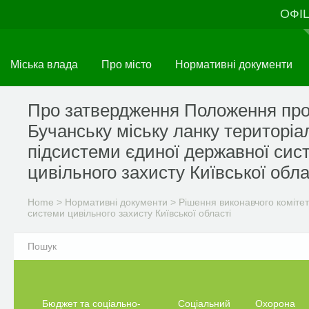
Skip
ОФІ
to
main
content
Міська влада
Про місто
Нормативні документи
Про затвердження Положення пр
Бучанську міську ланку територіа
підсистеми єдиної державної сис
цивільного захисту Київської обла
Home
>
Нормативні документи
>
Рішення виконавчого комітет
системи цивільного захисту Київської області
Бюджет та соціально-
Соціальний
Охорона