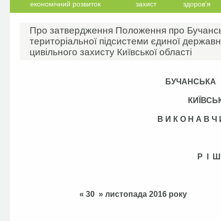
економічний розвиток
захист
здоров’я
Про затвердження Положення про Бучанськ
територіальної підсистеми єдиної державн
цивільного захисту Київської області
БУЧАНСЬКА
КИЇВСЬ
В И К О Н А В 
Р І Ш
« 30 » листопад