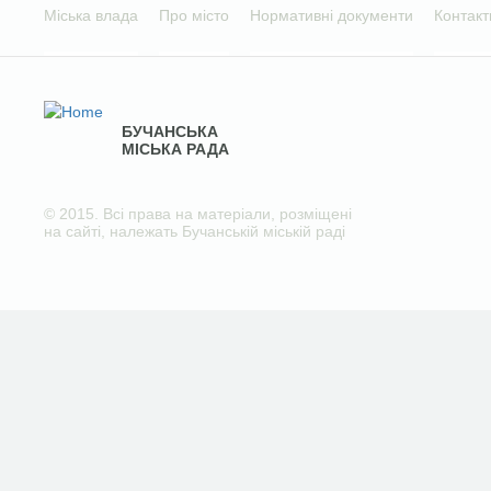
Міська влада
Про місто
Нормативні документи
Контакт
БУЧАНСЬКА
МІСЬКА РАДА
© 2015. Всі права на матеріали, розміщені
на сайті, належать Бучанській міській раді