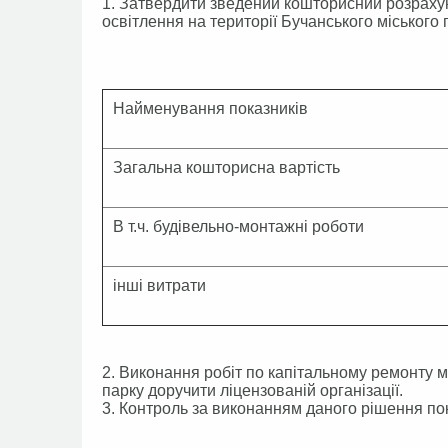
1. Затвердити зведений кошторисний розрахун
освітлення на території Бучанського міського
Найменування показників
Загальна кошторисна вартість
В т.ч. будівельно-монтажні роботи
інші витрати
2. Виконання робіт по капітальному ремонту м
парку доручити ліцензованій організації.
3. Контроль за виконанням даного рішення пок