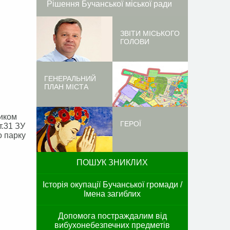
Рішення Бучанської міської ради
ЗВІТИ МІСЬКОГО
ГОЛОВИ
ГЕНЕРАЛЬНИЙ
ПЛАН МІСТА
ником
ГЕРОЇ
т.31 ЗУ
о парку
ПОШУК ЗНИКЛИХ
Історія окупації Бучанської громади /
Імена загиблих
Допомога постраждалим від
вибухонебезпечних предметів