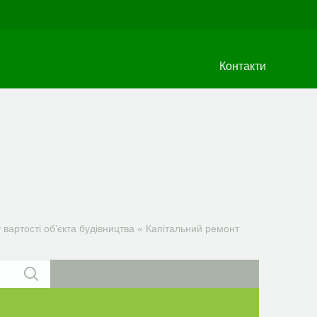
Контакти
вартості об’єкта будівництва « Капітальний ремонт