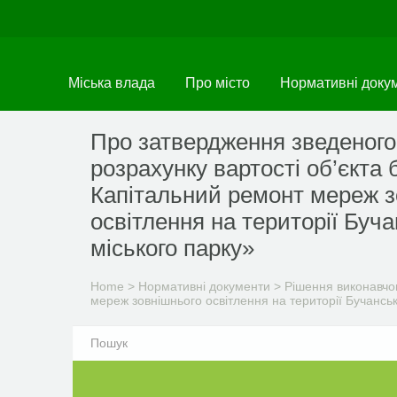
Skip
to
main
content
Міська влада
Про місто
Нормативні доку
Про затвердження зведеного
розрахунку вартості об’єкта 
Капітальний ремонт мереж з
освітлення на території Буча
міського парку»
Home
>
Нормативні документи
>
Рішення виконавчог
мереж зовнішнього освітлення на території Бучанськ