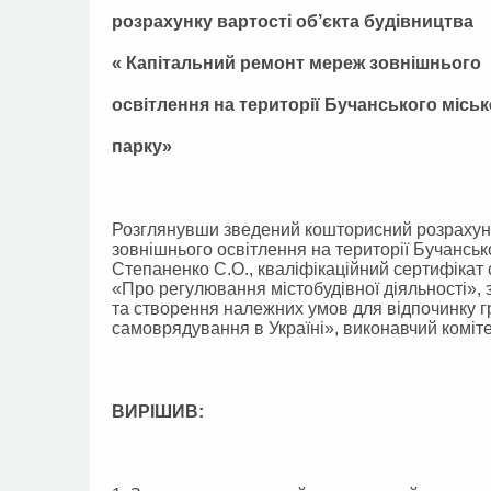
розрахунку вартості об’єкта будівництва
« Капітальний ремонт мереж зовнішнього
освітлення на території Бучанського міськ
парку»
Розглянувши зведений кошторисний розрахуно
зовнішнього освітлення на території Бучансь
Степаненко С.О., кваліфікаційний сертифікат с
«Про регулювання містобудівної діяльності», 
та створення належних умов для відпочинку г
самоврядування в Україні», виконавчий коміте
ВИРІШИВ: