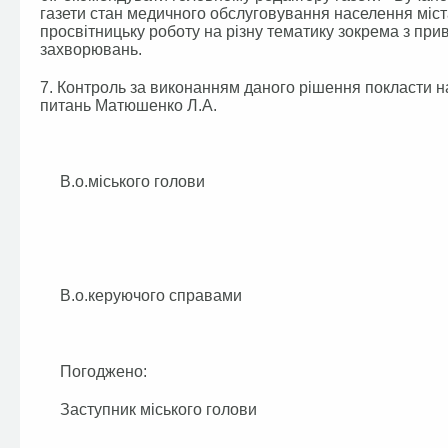
газети стан медичного обслуговування населення міста
просвітницьку роботу на різну тематику зокрема з пр
захворювань.
7. Контроль за виконанням даного рішення покласти на
питань Матюшенко Л.А.
В.о.міського голови Я.В.Д
В.о.керуючого справами О.Ф
Погоджено:
Заступник міського голови Л.