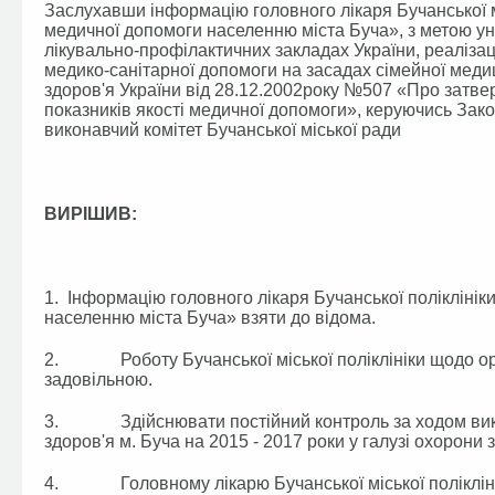
Заслухавши інформацію головного лікаря Бучанської м
медичної допомоги населенню міста Буча», з метою уніф
лікувально-профілактичних закладах України, реаліза
медико-санітарної допомоги на засадах сімейної медиц
здоров'я України від 28.12.2002року №507 «Про затв
показників якості медичної допомоги», керуючись Зак
виконавчий комітет Бучанської міської ради
ВИРІШИВ:
1. Інформацію головного лікаря Бучанської полікліні
населенню міста Буча» взяти до відома.
2. Роботу Бучанської міської поліклініки щодо орг
задовільною.
3. Здійснювати постійний контроль за ходом вико
здоров'я м. Буча на 2015 - 2017 роки у галузі охорони 
4. Головному лікарю Бучанської міської поліклінік