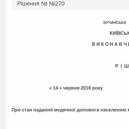
Рішення №
№270
БУЧАНСЬКА
КИЇВСЬ
В И К О Н А В 
Р І Ш
« 14 » червня
Про стан надання медичної допомоги населенню 