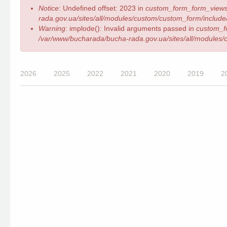
Error
Notice
: Undefined offset: 2023 in
custom_form_form_views
message
rada.gov.ua/sites/all/modules/custom/custom_form/include/
Warning
: implode(): Invalid arguments passed in
custom_f
/var/www/bucharada/bucha-rada.gov.ua/sites/all/modules/c
2026
2025
2022
2021
2020
2019
2