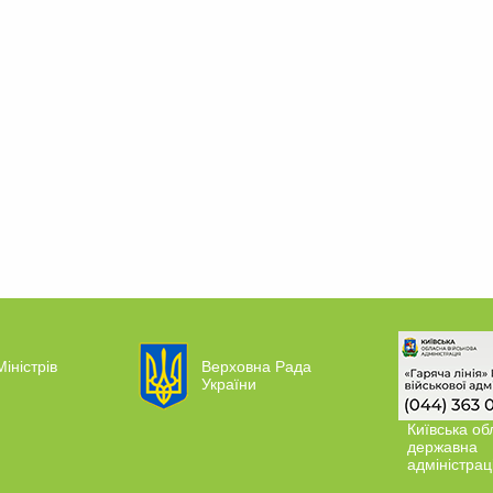
Міністрів
Верховна Рада
України
Київська об
державна
адміністрац