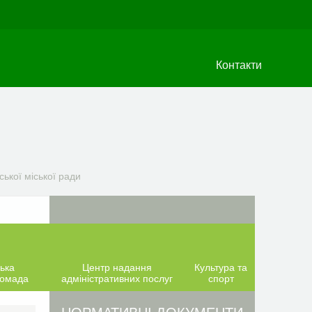
Контакти
ької міської ради
ька
Центр надання
Культура та
ромада
адміністративних послуг
спорт