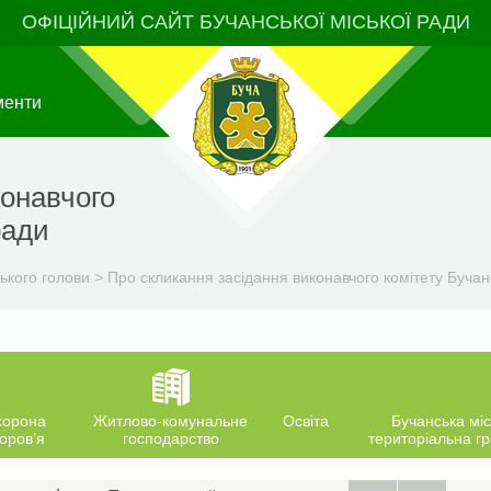
ОФІЦІЙНИЙ САЙТ БУЧАНСЬКОЇ МІСЬКОЇ РАДИ
менти
конавчого
ради
ького голови
>
Про скликання засідання виконавчого комітету Бучанс
хорона
Житлово-комунальне
Освіта
Бучанська міс
оров’я
господарство
територіальна г