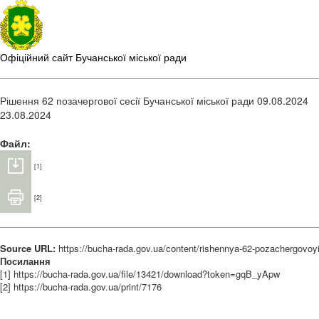
Офіційний сайт Бучанської міської ради
Рішення 62 позачергової сесії Бучанської міської ради 09.08.2024
23.08.2024
Файл:
[1]
[2]
Source URL:
https://bucha-rada.gov.ua/content/rishennya-62-pozachergovoy
Посилання
[1] https://bucha-rada.gov.ua/file/13421/download?token=gqB_yApw
[2] https://bucha-rada.gov.ua/print/7176