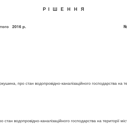
Р І Ш Е Н Н Я
 » лютого 2016 р. № 162-7
ушина, про стан водопровідно-каналізаційного господарства на те
стан водопровідно-каналізаційного господарства на території міст