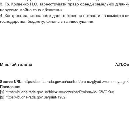
3. Гр. Кривенко Н.О. зареєструвати право оренди земельної ділянк
нерухоме майно та їх обтяжень».
4. Контроль за виконанням даного рішення покласти на комісію з п
господарства, бюджету, фінансів та інвестування.
Міський голова А.П.Федо
Source URL:
https://bucha-rada.gov.ua/content/pro-rozglyad-zvernennya-gr-
Посилання
[1] https://bucha-rada.gov.ua/file/4133/download?token=MJCWGK6c
[2] https://bucha-rada.gov.ua/print/1982