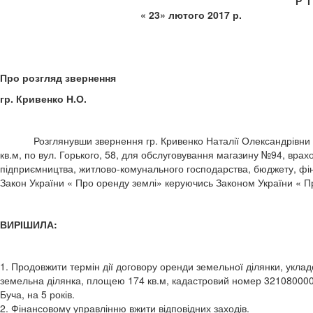
Р 
« 23» лютого 20
Про розгляд звернення
гр. Кривенко Н.О.
Розглянувши звернення гр. Кривенко Наталії Олександрівни що
кв.м, по вул. Горького, 58, для обслуговування магазину №94, врахо
підприємництва, житлово-комунального господарства, бюджету, фіна
Закон України « Про оренду землі» керуючись Законом України « Пр
ВИРІШИЛА:
1. Продовжити термін дії договору оренди земельної ділянки, уклад
земельна ділянка, площею 174 кв.м, кадастровий номер 3210800000:
Буча, на 5 років.
2. Фінансовому управлінню вжити відповідних заходів.