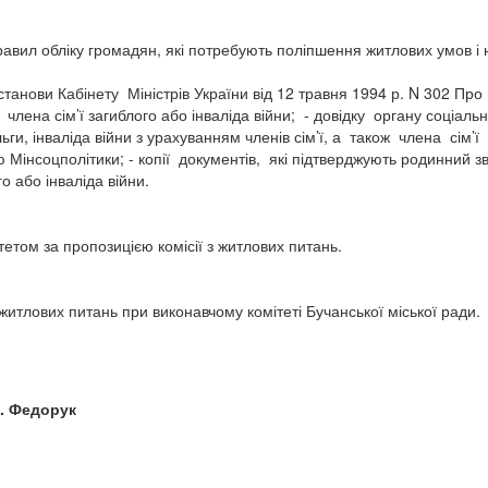
равил обліку громадян, які потребують поліпшення житлових умов і
станови Кабінету Міністрів України від 12 травня 1994 р. N 302 Про
члена сім’ї загиблого або інваліда війни; - довідку органу соціал
ги, інваліда війни з урахуванням членів сім’ї, а також члена сім’
інсоцполітики; - копії документів, які підтверджують родинний зв’я
о або інваліда війни.
том за пропозицією комісії з житлових питань.
итлових питань при виконавчому комітеті Бучанської міської ради.
орук