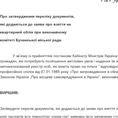
« 1
Про затвердження переліку документів,
які додаються до заяви про взяття на
квартирний облік при виконавчому
комітеті Бучанської міської ради
У зв’язку із прийняттям постанови Кабінету Міністрів України «
громадян, які потребують поліпшення житлових умов і надання їм ж
автоматизований реєстр осіб, які мають право на пільги ” відповід
професійних спілок від 07.01.1985 року «Про запровадження в обла
Законом України „Про місцеве самоврядування в Україні”, виконавчи
ВИРІШИВ:
Затвердити перелік документів, які додаються до заяви про взяття н
копії паспортів всіх повнолітніх членів сім’ї заявника (всіх заповнених сто