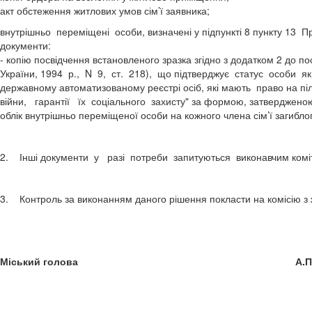
акт обстеження житлових умов сім’ї заявника;
внутрішньо переміщені особи, визначені у підпункті 8 пункту 13 П
документи:
- копію посвідчення встановленого зразка згідно з додатком 2 до по
України, 1994 р., N 9, ст. 218), що підтверджує статус особи як 
державному автоматизованому реєстрі осіб, які мають право на піль
війни, гарантії їх соціального захисту" за формою, затвердженою М
облік внутрішньо переміщеної особи на кожного члена сім’ї загиблог
2. Інші документи у разі потреби запитуються виконавчим коміте
3. Контроль за виконанням даного рішення покласти на комісію з ж
Міський голова А.П. Фед