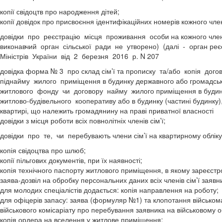
копії свідоцтв про народження дітей;
копії довідок про присвоєння ідентифікаційних номерів кожного член
довідки про реєстрацію місця проживання особи на кожного члена с
виконавчий орган сільської ради не утворено) (далі - орган р
Міністрів України від 2 березня 2016 р. N 207
довідка форма № 3 про склад сім’ї та прописку та/або копія дого
піднайму жилого приміщення в будинку державного або громадсь
житлового фонду чи договору найму жилого приміщення в будин
житлово-будівельного кооперативу або в будинку (частині будинку)
квартирі, що належить громадянину на праві приватної власності
довідки з місця роботи всіх повнолітніх членів сім’ї;
довідки про те, чи перебувають члени сім’ї на квартирному облік
копія свідоцтва про шлюб;
копії пільгових документів, при їх наявності;
копія технічного паспорту житлового приміщення, в якому зареєстр
заява-дозвіл на обробку персональних даних всіх членів сім’ї заявн
для молодих спеціалістів додається: копія направлення на роботу;
для офіцерів запасу: заява (формуляр №1) та клопотання військомат
військового комісаріату про перебування заявника на військовому о
копія ордера на вселення у житлове приміщення;