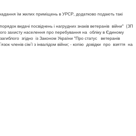
 надання їм жилих приміщень в УРСР, додатково подають такі
 порядок видачі посвідчень і нагрудних знаків ветеранів війни" (ЗП
ьного захисту населення про перебування на обліку в Єдиному
ї загиблого згідно із Законом України "Про статус ветеранів
зок членів сім’ї з інвалідом війни; - копію довідки про взяття на