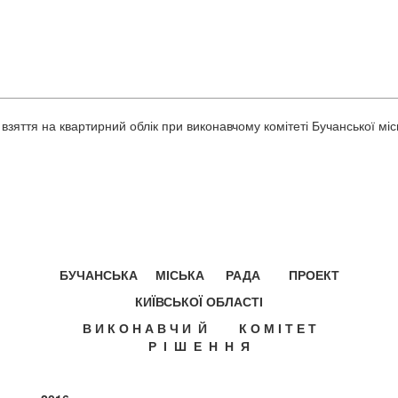
взяття на квартирний облік при виконавчому комітеті Бучанської міс
БУЧАНСЬКА МІСЬКА РАДА ПРОЕКТ
КИЇВСЬКОЇ ОБЛАСТІ
В И К О Н А В Ч И Й К О М І Т Е Т
Р І Ш Е Н Н Я