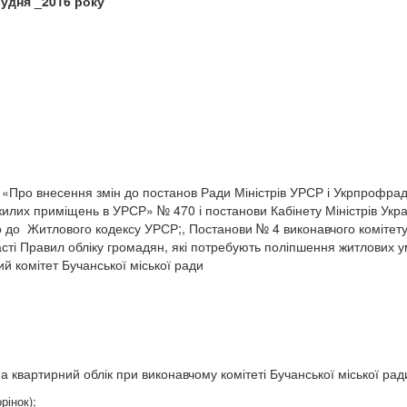
6 » _грудня _2016 року №
Про внесення змін до постанов Ради Міністрів УРСР і Укрпрофради
илих приміщень в УРСР» № 470 і постанови Кабінету Міністрів Укра
но до Житлового кодексу УРСР;, Постанови № 4 виконавчого комітету
сті Правил обліку громадян, які потребують поліпшення житлових у
й комітет Бучанської міської ради
а квартирний облік при виконавчому комітеті Бучанської міської рад
рінок);