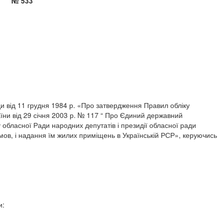
 533
 від 11 грудня 1984 р. «Про затвердження Правил обліку
їни від 29 січня 2003 р. № 117 “ Про Єдиний державний
 обласної Ради народних депутатів і президії обласної ради
мов, і надання їм жилих приміщень в Українській РСР», керуючись
и: