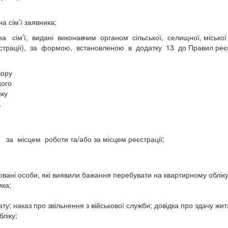
а сім’ї заявника;
ім’ї, видані виконавчим органом сільської, селищної, міської рад
еєстрації), за формою, встановленою в додатку 13 до Правил ре
вору
кого
ку
,
у за місцем роботи та/або за місцем реєстрації;
овані особи, які виявили бажання перебувати на квартирному обліку
ика;
у; наказ про звільнення з військової служби; довідка про здачу жит
бліку;