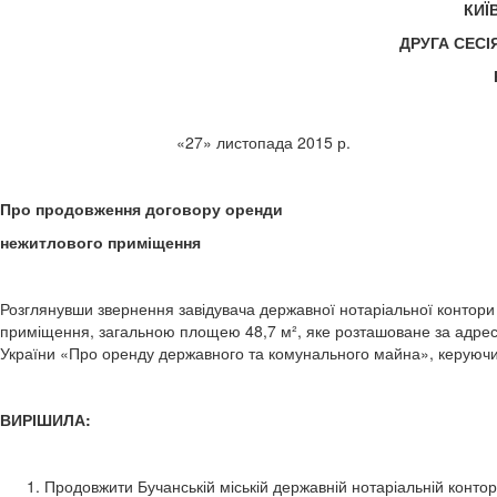
КИЇ
ДРУГА СЕС
«27» листопада
Про продовження договору оренди
нежитлового приміщення
Розглянувши звернення завідувача державної нотаріальної контор
приміщення, загальною площею 48,7 м², яке розташоване за адресою
України «Про оренду державного та комунального майна», керуючис
ВИРІШИЛА:
Продовжити Бучанській міській державній нотаріальній конторі