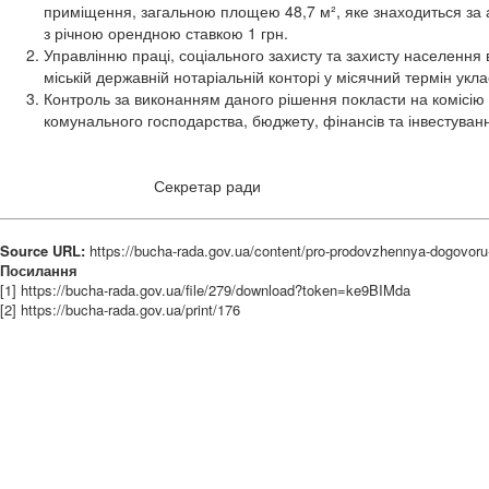
приміщення, загальною площею 48,7 м², яке знаходиться за ад
з річною орендною ставкою 1 грн.
Управлінню праці, соціального захисту та захисту населення 
міській державній нотаріальній конторі у місячний термін укл
Контроль за виконанням даного рішення покласти на комісію 
комунального господарства, бюджету, фінансів та інвестуван
Секретар ра
Source URL:
https://bucha-rada.gov.ua/content/pro-prodovzhennya-dogovor
Посилання
[1] https://bucha-rada.gov.ua/file/279/download?token=ke9BIMda
[2] https://bucha-rada.gov.ua/print/176