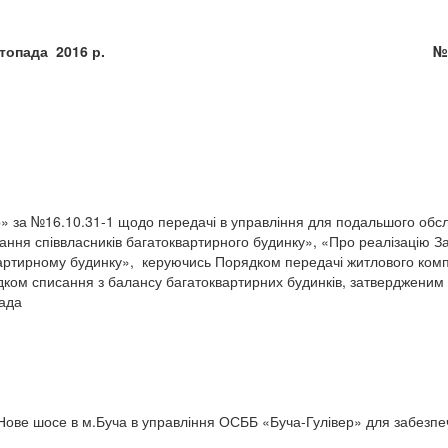
» листопада 2016 р. № 929-2
№16.10.31-1 щодо передачі в управління для подальшого обслуг
нання співвласників багатоквартирного будинку», «Про реалізацію З
вартирному будинку», керуючись Порядком передачі житлового комп
дком списання з балансу багатоквартирних будинків, затвердженим 
рада
Нове шосе в м.Буча в управління ОСББ «Буча-Гулівер» для забезпеч