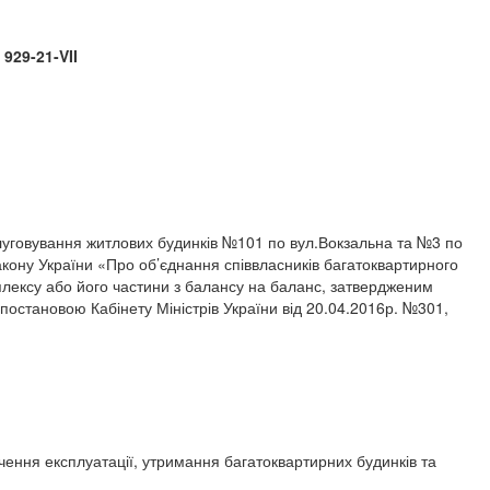
1-VII
овування житлових будинків №101 по вул.Вокзальна та №3 по
акону України «Про об’єднання співвласників багатоквартирного
лексу або його частини з балансу на баланс, затвердженим
постановою Кабінету Міністрів України від 20.04.2016р. №301,
ення експлуатації, утримання багатоквартирних будинків та