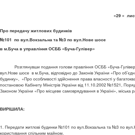
«29 
Про передачу житлових будинків
№101 по вул.Вокзальна та №3 по вул.Нове шосе
в м.Буча в управління ОСББ «Буча-Гулівер»
Розглянувши подання голови правління ОСББ «Буча-Гулівер» за 
вул.Нове шосе в м.Буча, відповідно до Законів України «Про об’єд
будинку», «Про особливості здійснення права власності у багаток
постановою Кабінету Міністрів України від 11.10.2002 №1521, Поря
Законом України «Про місцеве самоврядування в Україні», міська 
ВИРІШИЛА:
1. Передати житлові будинки №101 по вул.Вокзальна та №3 по вул.
користування спільним майном.